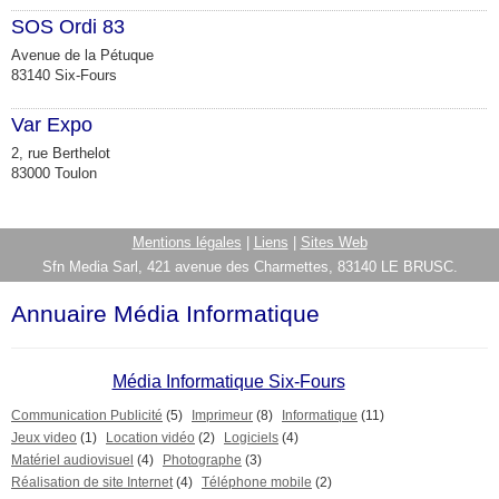
SOS Ordi 83
Avenue de la Pétuque
83140 Six-Fours
Var Expo
2, rue Berthelot
83000 Toulon
Mentions légales
|
Liens
|
Sites Web
Sfn Media Sarl, 421 avenue des Charmettes, 83140 LE BRUSC.
Annuaire Média Informatique
Média Informatique Six-Fours
Communication Publicité
(5)
Imprimeur
(8)
Informatique
(11)
Jeux video
(1)
Location vidéo
(2)
Logiciels
(4)
Matériel audiovisuel
(4)
Photographe
(3)
Réalisation de site Internet
(4)
Téléphone mobile
(2)