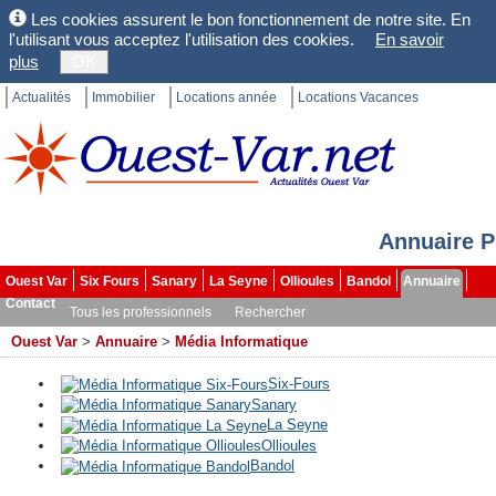
Les cookies assurent le bon fonctionnement de notre site. En
l'utilisant vous acceptez l'utilisation des cookies.
En savoir
plus
OK
Actualités
Immobilier
Locations année
Locations Vacances
Annuaire P
Ouest Var
Six Fours
Sanary
La Seyne
Ollioules
Bandol
Annuaire
Contact
Tous les professionnels
Rechercher
Ouest Var
>
Annuaire
>
Média Informatique
Six-Fours
Sanary
La Seyne
Ollioules
Bandol