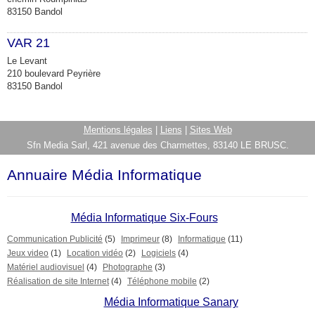
83150 Bandol
VAR 21
Le Levant
210 boulevard Peyrière
83150 Bandol
Mentions légales
|
Liens
|
Sites Web
Sfn Media Sarl, 421 avenue des Charmettes, 83140 LE BRUSC.
Annuaire Média Informatique
Média Informatique Six-Fours
Communication Publicité
(5)
Imprimeur
(8)
Informatique
(11)
Jeux video
(1)
Location vidéo
(2)
Logiciels
(4)
Matériel audiovisuel
(4)
Photographe
(3)
Réalisation de site Internet
(4)
Téléphone mobile
(2)
Média Informatique Sanary