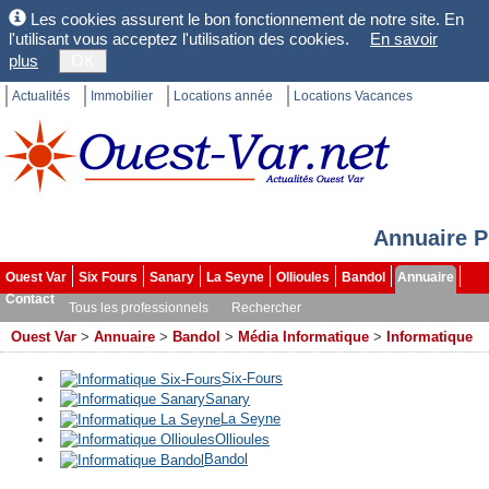
Les cookies assurent le bon fonctionnement de notre site. En
l'utilisant vous acceptez l'utilisation des cookies.
En savoir
plus
OK
Actualités
Immobilier
Locations année
Locations Vacances
Annuaire P
Ouest Var
Six Fours
Sanary
La Seyne
Ollioules
Bandol
Annuaire
Contact
Tous les professionnels
Rechercher
Ouest Var
>
Annuaire
>
Bandol
>
Média Informatique
>
Informatique
Six-Fours
Sanary
La Seyne
Ollioules
Bandol