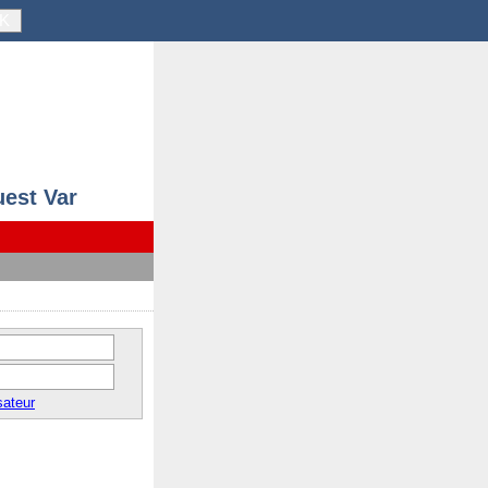
K
uest Var
sateur