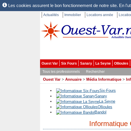
Les cookies assurent le bon fonctionnement de notre site. En l'uti
Actualités
Immobilier
Locations année
Locati
Ouest Var
Six Fours
Sanary
La Seyne
Ollioules
Tous les professionnels
Rechercher
Ouest Var
>
Annuaire
>
Média Informatique
>
In
Six-Fours
Sanary
La Seyne
Ollioules
Bandol
Informatique