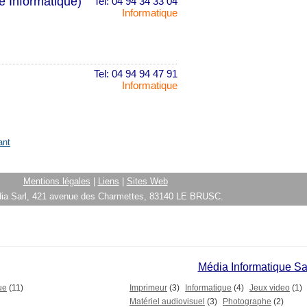
e Informatique)
Tel: 04 94 34 33 04
Informatique
Tel: 04 94 94 47 91
Informatique
ant
Mentions légales
|
Liens
|
Sites Web
ia Sarl, 421 avenue des Charmettes, 83140 LE BRUSC.
Média Informatique S
ue
(11)
Imprimeur
(3)
Informatique
(4)
Jeux video
(1)
Matériel audiovisuel
(3)
Photographe
(2)