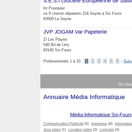
S.E.S.I (Société Européenne de Saisi
lot Pourquier
no 9 chemin départem 216 Seyne à Six Fours
83500 La Seyne
JVP JOGAM Var Papeterie
ZI Les Playes
540 Bd de Lery
83140 Six-Fours
Professionnels 1 à 10 :
1
2
3
4
5
6
-
Suiv
Sfn Med
Annuaire Média Informatique
Média Informatique Six-Fours
Communication Publicité
(5)
Imprimeur
(8)
Informatiq
Jeux video
(1)
Location vidéo
(2)
Logiciels
(4)