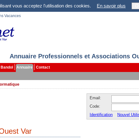
lisant vous acceptez l'utilisation des cookies.
En savoir plus
O
ons Vacances
Annuaire Professionnels et Associations O
Bandol
Annuaire
Contact
formatique
Email:
Code:
Identification
Nouvel Utili
 Ouest Var