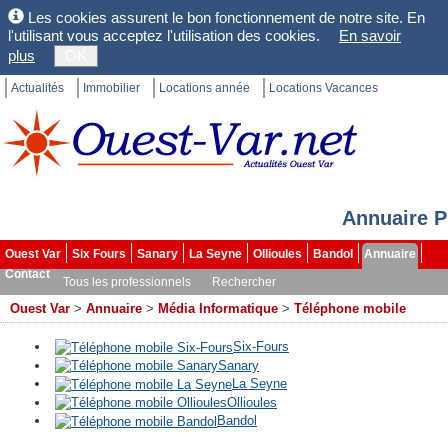
Les cookies assurent le bon fonctionnement de notre site. En
l'utilisant vous acceptez l'utilisation des cookies.
En savoir
plus
OK
Actualités
Immobilier
Locations année
Locations Vacances
Annuaire P
Ouest Var
Six Fours
Sanary
La Seyne
Ollioules
Bandol
Annuaire
Contact
Tous les professionnels
Rechercher
Ouest Var
>
Annuaire
>
Média Informatique
>
Téléphone mobile
Six-Fours
Sanary
La Seyne
Ollioules
Bandol