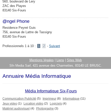
560, boulevard de Lery
ZAC des Playes
83140 Six-Fours
@ngel Phone
Residence Peyret Guis
756, avenue de Lattre de Tassigny
83140 Six-Fours
Professionnels 1 à 10 :
1
2
-
Suivant
Mentions légales
|
Liens
|
Sites Web
Sfn Media Sarl, 421 avenue des Charmettes, 83140 LE BRUSC.
Annuaire Média Informatique
Média Informatique Six-Fours
Communication Publicité
(5)
Imprimeur
(8)
Informatique
(11)
Jeux video
(1)
Location vidéo
(2)
Logiciels
(4)
Matériel audiovisuel
(4)
Photographe
(3)