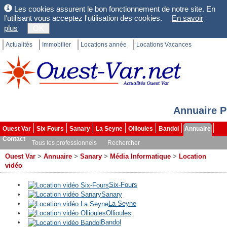
Les cookies assurent le bon fonctionnement de notre site. En
l'utilisant vous acceptez l'utilisation des cookies.
En savoir
plus
OK
Actualités
Immobilier
Locations année
Locations Vacances
Annuaire P
Ouest Var
Six Fours
Sanary
La Seyne
Ollioules
Bandol
Annuaire
Contact
Tous les professionnels
Rechercher
Ouest Var
>
Annuaire
>
Sanary
>
Média Informatique
>
Location
vidéo
Six-Fours
Sanary
La Seyne
Ollioules
Bandol