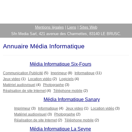
Mentions légales
|
Liens
|
Sites Web
Sfn Media Sarl, 421 avenue des Charmettes, 83140 LE BRUSC.
Annuaire Média Informatique
Média Informatique Six-Fours
Communication Publicité
(5)
Imprimeur
(8)
Informatique
(11)
Jeux video
(1)
Location vidéo
(2)
Logiciels
(4)
Matériel audiovisuel
(4)
Photographe
(3)
Réalisation de site Internet
(4)
Téléphone mobile
(2)
Média Informatique Sanary
Imprimeur
(3)
Informatique
(4)
Jeux video
(1)
Location vidéo
(3)
Matériel audiovisuel
(3)
Photographe
(2)
Réalisation de site Internet
(2)
Téléphone mobile
(2)
Média Informatique La Seyne