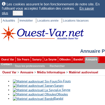
Les cookies assurent le bon fonctionnement de notre site. En
l'utilisant vous acceptez l'utilisation des cookies.
En savoir
plus
OK
Actualités
Immobilier
Locations année
Locations Vacances
Annuaire P
Ouest Var
Six Fours
Sanary
La Seyne
Ollioules
Bandol
Annuaire
Contact
Tous les professionnels
Rechercher
Ouest Var
>
Annuaire
>
Média Informatique
>
Matériel audiovisuel
Six-Fours
Sanary
La Seyne
Ollioules
Bandol