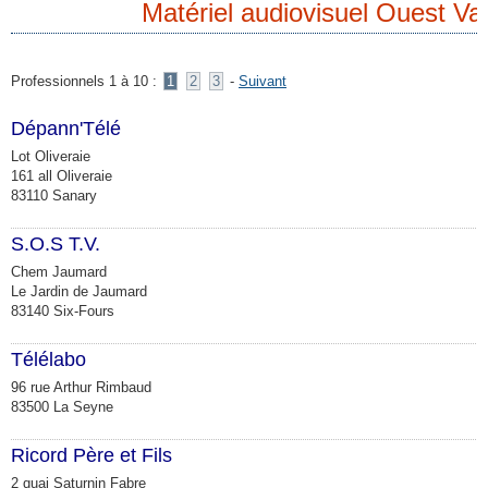
Matériel audiovisuel Ouest Va
Professionnels 1 à 10 :
1
2
3
-
Suivant
Dépann'Télé
M
Lot Oliveraie
161 all Oliveraie
83110 Sanary
S.O.S T.V.
M
Chem Jaumard
Le Jardin de Jaumard
83140 Six-Fours
Télélabo
M
96 rue Arthur Rimbaud
83500 La Seyne
Ricord Père et Fils
M
2 quai Saturnin Fabre