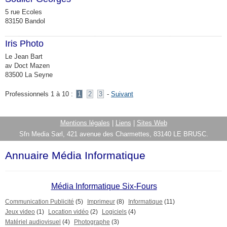
M
5 rue Ecoles
83150 Bandol
Iris Photo
M
Le Jean Bart
av Doct Mazen
83500 La Seyne
Professionnels 1 à 10 :
1
2
3
-
Suivant
Mentions légales
|
Liens
|
Sites Web
Sfn Media Sarl, 421 avenue des Charmettes, 83140 LE BRUSC.
Annuaire Média Informatique
Média Informatique Six-Fours
Communication Publicité
(5)
Imprimeur
(8)
Informatique
(11)
Jeux video
(1)
Location vidéo
(2)
Logiciels
(4)
Matériel audiovisuel
(4)
Photographe
(3)