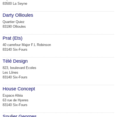
83500 La Seyne
Darty Ollioules
M
Quartier Quiez
83190 Ollioules
Prat (Ets)
M
40 carrefour Major F.L Robinson
83140 Six-Fours
Télé Design
M
823, boulevard Ecoles
Les Lônes
83140 Six-Fours
House Concept
Espace Altéa
M
63 rue de Hyeres
83140 Six-Fours
Soulier Georges