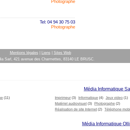
Photographe
Tel: 04 94 30 75 03
Photographe
Mentions légales
|
Liens
|
Sites Web
ia Sarl, 421 avenue des Charmettes, 83140 LE BRUSC.
Média Informatique S
ue
(11)
Imprimeur
(3)
Informatique
(4)
Jeux video
(1)
Matériel audiovisuel
(3)
Photographe
(2)
Réalisation de site Internet
(2)
Téléphone mobi
Média Informatique Oll