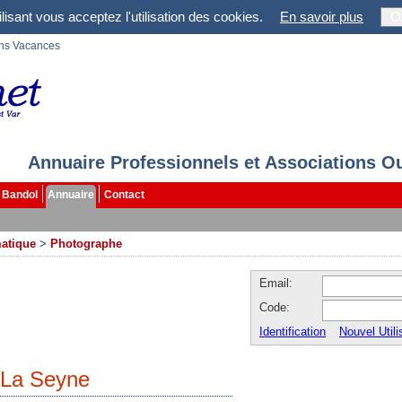
lisant vous acceptez l'utilisation des cookies.
En savoir plus
O
ons Vacances
Annuaire Professionnels et Associations O
Bandol
Annuaire
Contact
atique
>
Photographe
Email:
Code:
Identification
Nouvel Utili
 La Seyne