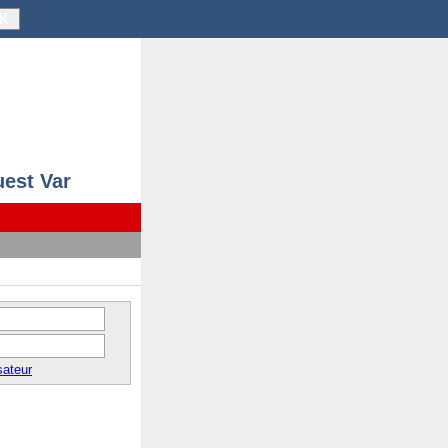
K
uest Var
sateur