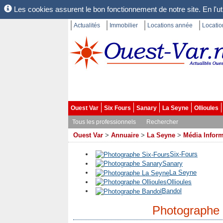
Les cookies assurent le bon fonctionnement de notre site. En l'uti
Actualités
Immobilier
Locations année
Locati
Ouest Var
Six Fours
Sanary
La Seyne
Ollioules
Tous les professionnels
Rechercher
Ouest Var
>
Annuaire
>
La Seyne
>
Média Inform
Six-Fours
Sanary
La Seyne
Ollioules
Bandol
Photographe