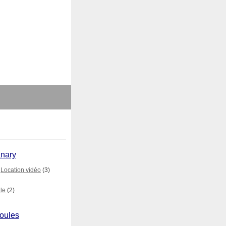
anary
Location vidéo
(3)
le
(2)
ioules