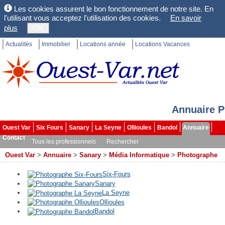
Les cookies assurent le bon fonctionnement de notre site. En
l'utilisant vous acceptez l'utilisation des cookies.
En savoir
plus
OK
Actualités
Immobilier
Locations année
Locations Vacances
Annuaire P
Ouest Var
Six Fours
Sanary
La Seyne
Ollioules
Bandol
Annuaire
Contact
Tous les professionnels
Rechercher
Ouest Var
>
Annuaire
>
Sanary
>
Média Informatique
>
Photographe
Six-Fours
Sanary
La Seyne
Ollioules
Bandol