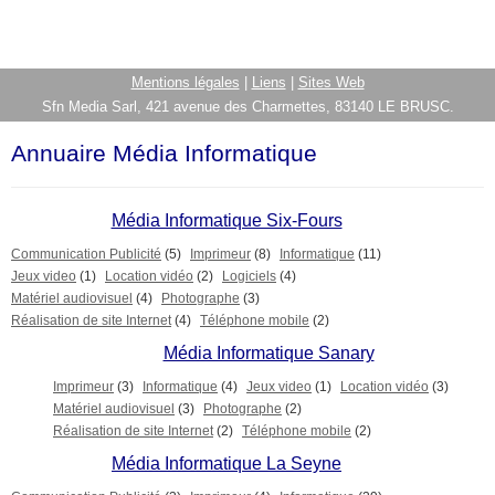
Mentions légales
|
Liens
|
Sites Web
Sfn Media Sarl, 421 avenue des Charmettes, 83140 LE BRUSC.
Annuaire Média Informatique
Média Informatique Six-Fours
Communication Publicité
(5)
Imprimeur
(8)
Informatique
(11)
Jeux video
(1)
Location vidéo
(2)
Logiciels
(4)
Matériel audiovisuel
(4)
Photographe
(3)
Réalisation de site Internet
(4)
Téléphone mobile
(2)
Média Informatique Sanary
Imprimeur
(3)
Informatique
(4)
Jeux video
(1)
Location vidéo
(3)
Matériel audiovisuel
(3)
Photographe
(2)
Réalisation de site Internet
(2)
Téléphone mobile
(2)
Média Informatique La Seyne