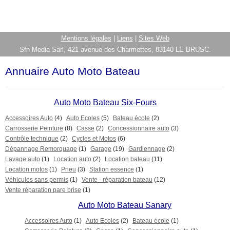
Mentions légales
|
Liens
|
Sites Web
Sfn Media Sarl, 421 avenue des Charmettes, 83140 LE BRUSC.
Annuaire Auto Moto Bateau
Auto Moto Bateau Six-Fours
Accessoires Auto
(4)
Auto Ecoles
(5)
Bateau école
(2)
Carrosserie Peinture
(8)
Casse
(2)
Concessionnaire auto
(3)
Contrôle technique
(2)
Cycles et Motos
(6)
Dépannage Remorquage
(1)
Garage
(19)
Gardiennage
(2)
Lavage auto
(1)
Location auto
(2)
Location bateau
(11)
Location motos
(1)
Pneu
(3)
Station essence
(1)
Véhicules sans permis
(1)
Vente - réparation bateau
(12)
Vente réparation pare brise
(1)
Auto Moto Bateau Sanary
Accessoires Auto
(1)
Auto Ecoles
(2)
Bateau école
(1)