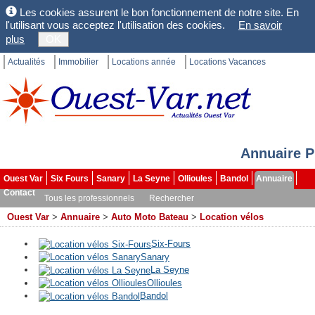
Les cookies assurent le bon fonctionnement de notre site. En
l'utilisant vous acceptez l'utilisation des cookies.
En savoir
plus
OK
Actualités
Immobilier
Locations année
Locations Vacances
Annuaire P
Ouest Var
Six Fours
Sanary
La Seyne
Ollioules
Bandol
Annuaire
Contact
Tous les professionnels
Rechercher
Ouest Var
>
Annuaire
>
Auto Moto Bateau
>
Location vélos
Six-Fours
Sanary
La Seyne
Ollioules
Bandol