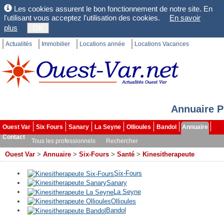
Les cookies assurent le bon fonctionnement de notre site. En
l'utilisant vous acceptez l'utilisation des cookies.
En savoir
plus
OK
Actualités
Immobilier
Locations année
Locations Vacances
Annuaire P
Ouest Var
Six Fours
Sanary
La Seyne
Ollioules
Bandol
Annuaire
Contact
Tous les professionnels
Rechercher
Ouest Var
>
Annuaire
>
Six-Fours
>
Santé
>
Kinesitherapeute
Six-Fours
Sanary
La Seyne
Ollioules
Bandol