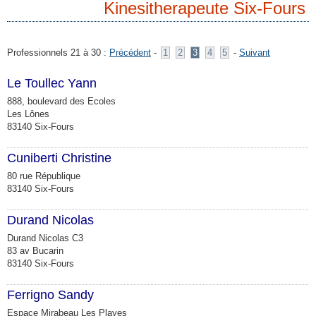
Kinesitherapeute Six-Fours
Professionnels 21 à 30 :
Précédent
-
1
2
3
4
5
-
Suivant
Le Toullec Yann
888, boulevard des Ecoles
Les Lônes
83140 Six-Fours
Cuniberti Christine
80 rue République
83140 Six-Fours
Durand Nicolas
Durand Nicolas C3
83 av Bucarin
83140 Six-Fours
Ferrigno Sandy
Espace Mirabeau Les Playes