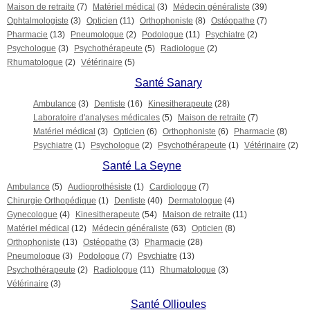
Maison de retraite
(7)
Matériel médical
(3)
Médecin généraliste
(39)
Ophtalmologiste
(3)
Opticien
(11)
Orthophoniste
(8)
Ostéopathe
(7)
Pharmacie
(13)
Pneumologue
(2)
Podologue
(11)
Psychiatre
(2)
Psychologue
(3)
Psychothérapeute
(5)
Radiologue
(2)
Rhumatologue
(2)
Vétérinaire
(5)
Santé Sanary
Ambulance
(3)
Dentiste
(16)
Kinesitherapeute
(28)
Laboratoire d'analyses médicales
(5)
Maison de retraite
(7)
Matériel médical
(3)
Opticien
(6)
Orthophoniste
(6)
Pharmacie
(8)
Psychiatre
(1)
Psychologue
(2)
Psychothérapeute
(1)
Vétérinaire
(2)
Santé La Seyne
Ambulance
(5)
Audioprothésiste
(1)
Cardiologue
(7)
Chirurgie Orthopédique
(1)
Dentiste
(40)
Dermatologue
(4)
Gynecologue
(4)
Kinesitherapeute
(54)
Maison de retraite
(11)
Matériel médical
(12)
Médecin généraliste
(63)
Opticien
(8)
Orthophoniste
(13)
Ostéopathe
(3)
Pharmacie
(28)
Pneumologue
(3)
Podologue
(7)
Psychiatre
(13)
Psychothérapeute
(2)
Radiologue
(11)
Rhumatologue
(3)
Vétérinaire
(3)
Santé Ollioules