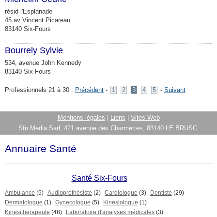
résid l'Esplanade
45 av Vincent Picareau
83140 Six-Fours
Bourrely Sylvie
534, avenue John Kennedy
83140 Six-Fours
Professionnels 21 à 30 :
Précédent
-
1
2
3
4
5
-
Suivant
Mentions légales
|
Liens
|
Sites Web
Sfn Media Sarl, 421 avenue des Charmettes, 83140 LE BRUSC.
Annuaire Santé
Santé Six-Fours
Ambulance
(5)
Audioprothésiste
(2)
Cardiologue
(3)
Dentiste
(29)
Dermatologue
(1)
Gynecologue
(5)
Kinesiologue
(1)
Kinesitherapeute
(48)
Laboratoire d'analyses médicales
(3)