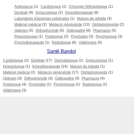
Ambulance
(1)
Cardiologue
(1)
Chirurgie Orthopédique
(1)
Dentiste
(9)
Gynecologue
(2)
Kinesitherapeute
(8)
Laboratoire d'analyses médicales
(1)
Maison de retraite
(3)
Matériel médical
(2)
Médecin généraliste
(13)
Ophtalmologiste
(2)
Opticien
(5)
Orthophoniste
(5)
Ostéopathe
(6)
Pharmacie
(5)
Pneumologue
(1)
Podologue
(2)
Psychiatre
(3)
Psychologue
(3)
Psychothérapeute
(1)
Radiologue
(6)
Vétérinaire
(5)
Santé Bandol
Cardiologue
(2)
Dentiste
(17)
Dermatologue
(1)
Gynecologue
(1)
Kinesiologue
(1)
Kinesitherapeute
(14)
Maison de retraite
(1)
Matériel médical
(2)
Médecin généraliste
(17)
Ophtalmologiste
(1)
Opticien
(3)
Orthophoniste
(3)
Ostéopathe
(3)
Pharmacie
(4)
Podologue
(4)
Psychiatre
(1)
Psychologue
(1)
Radiologue
(1)
Vétérinaire
(3)