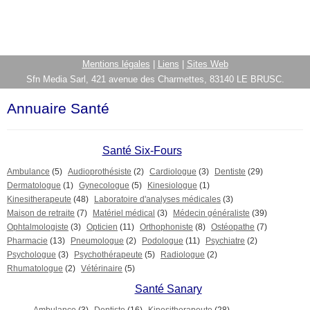
Mentions légales
|
Liens
|
Sites Web
Sfn Media Sarl, 421 avenue des Charmettes, 83140 LE BRUSC.
Annuaire Santé
Santé Six-Fours
Ambulance
(5)
Audioprothésiste
(2)
Cardiologue
(3)
Dentiste
(29)
Dermatologue
(1)
Gynecologue
(5)
Kinesiologue
(1)
Kinesitherapeute
(48)
Laboratoire d'analyses médicales
(3)
Maison de retraite
(7)
Matériel médical
(3)
Médecin généraliste
(39)
Ophtalmologiste
(3)
Opticien
(11)
Orthophoniste
(8)
Ostéopathe
(7)
Pharmacie
(13)
Pneumologue
(2)
Podologue
(11)
Psychiatre
(2)
Psychologue
(3)
Psychothérapeute
(5)
Radiologue
(2)
Rhumatologue
(2)
Vétérinaire
(5)
Santé Sanary