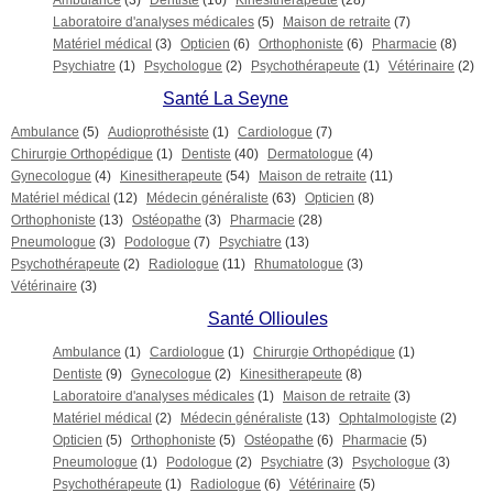
Ambulance
(3)
Dentiste
(16)
Kinesitherapeute
(28)
Laboratoire d'analyses médicales
(5)
Maison de retraite
(7)
Matériel médical
(3)
Opticien
(6)
Orthophoniste
(6)
Pharmacie
(8)
Psychiatre
(1)
Psychologue
(2)
Psychothérapeute
(1)
Vétérinaire
(2)
Santé La Seyne
Ambulance
(5)
Audioprothésiste
(1)
Cardiologue
(7)
Chirurgie Orthopédique
(1)
Dentiste
(40)
Dermatologue
(4)
Gynecologue
(4)
Kinesitherapeute
(54)
Maison de retraite
(11)
Matériel médical
(12)
Médecin généraliste
(63)
Opticien
(8)
Orthophoniste
(13)
Ostéopathe
(3)
Pharmacie
(28)
Pneumologue
(3)
Podologue
(7)
Psychiatre
(13)
Psychothérapeute
(2)
Radiologue
(11)
Rhumatologue
(3)
Vétérinaire
(3)
Santé Ollioules
Ambulance
(1)
Cardiologue
(1)
Chirurgie Orthopédique
(1)
Dentiste
(9)
Gynecologue
(2)
Kinesitherapeute
(8)
Laboratoire d'analyses médicales
(1)
Maison de retraite
(3)
Matériel médical
(2)
Médecin généraliste
(13)
Ophtalmologiste
(2)
Opticien
(5)
Orthophoniste
(5)
Ostéopathe
(6)
Pharmacie
(5)
Pneumologue
(1)
Podologue
(2)
Psychiatre
(3)
Psychologue
(3)
Psychothérapeute
(1)
Radiologue
(6)
Vétérinaire
(5)