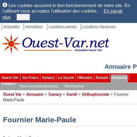
Les cookies assurent le bon fonctionnement de notre site. En
l'utilisant vous acceptez l'utilisation des cookies.
En savoir
plus
OK
Actualités
Immobilier
Locations année
Locations Vacances
Annuaire P
Ouest Var
Six Fours
Sanary
La Seyne
Ollioules
Bandol
Annuaire
Contact
Tous les professionnels
Rechercher
Ouest Var
>
Annuaire
>
Sanary
>
Santé
>
Orthophoniste
>
Fournier
Marie-Paule
Fournier Marie-Paule