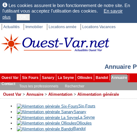
Les cookies assurent le bon fonctionnement de notre site. En
l'utilisant vous acceptez l'utilisation des cookies.
En savoir
plus
OK
Actualités
Immobilier
Locations année
Locations Vacances
Annuaire P
Ouest Var
Six Fours
Sanary
La Seyne
Ollioules
Bandol
Annuaire
Contact
Tous les professionnels
Rechercher
Ouest Var
>
Annuaire
>
Alimentation
>
Alimentation générale
Six-Fours
Sanary
La Seyne
Ollioules
Bandol