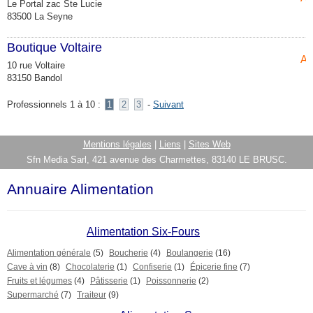
Le Portal zac Ste Lucie
83500 La Seyne
Boutique Voltaire
Al
10 rue Voltaire
83150 Bandol
Professionnels 1 à 10 :
1
2
3
-
Suivant
Mentions légales
|
Liens
|
Sites Web
Sfn Media Sarl, 421 avenue des Charmettes, 83140 LE BRUSC.
Annuaire Alimentation
Alimentation Six-Fours
Alimentation générale
(5)
Boucherie
(4)
Boulangerie
(16)
Cave à vin
(8)
Chocolaterie
(1)
Confiserie
(1)
Épicerie fine
(7)
Fruits et légumes
(4)
Pâtisserie
(1)
Poissonnerie
(2)
Supermarché
(7)
Traiteur
(9)