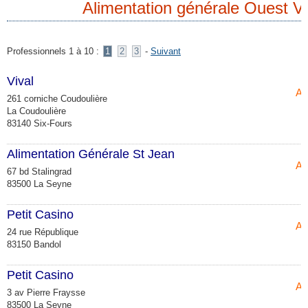
Alimentation générale Ouest V
Professionnels 1 à 10 :
1
2
3
-
Suivant
Vival
Al
261 corniche Coudoulière
La Coudoulière
83140 Six-Fours
Alimentation Générale St Jean
Al
67 bd Stalingrad
83500 La Seyne
Petit Casino
Al
24 rue République
83150 Bandol
Petit Casino
Al
3 av Pierre Fraysse
83500 La Seyne