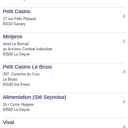
Petit Casino
Al
17 rue Félix Pijeaud
83110 Sanary
Miniprox
Al
résid Le Bercail
av Anciens Combat Indochine
83500 La Seyne
Petit Casino Le Brusc
Al
307, Corniche du Cros
Le Brusc
83140 Six-Fours
Alimentation (Sté Seynoise)
Al
15 r Cyrus Hugues
83500 La Seyne
Vival
Al