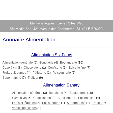
Mentions légales
|
Liens
|
Sites Web
Sfn Media Sarl, 421 avenue des Charmettes, 83140 LE BRUSC.
Annuaire Alimentation
Alimentation Six-Fours
Alimentation générale
(5)
Boucherie
(4)
Boulangerie
(16)
Cave à vin
(8)
Chocolaterie
(1)
Confiserie
(1)
Épicerie fine
(7)
Fruits et légumes
(4)
Pâtisserie
(1)
Poissonnerie
(2)
Supermarché
(7)
Traiteur
(9)
Alimentation Sanary
Alimentation générale
(3)
Boucherie
(4)
Boulangerie
(18)
Cave à vin
(5)
Chocolaterie
(2)
Confiserie
(1)
Épicerie fine
(4)
Fruits et légumes
(2)
Poissonnerie
(1)
Supermarché
(1)
Traiteur
(6)
Vente coquillages
(1)