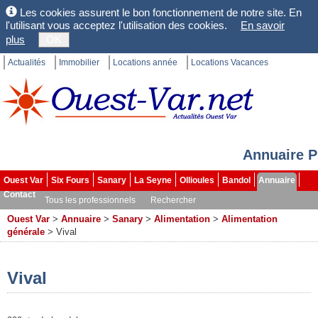
Les cookies assurent le bon fonctionnement de notre site. En
l'utilisant vous acceptez l'utilisation des cookies.
En savoir
plus
OK
Actualités
Immobilier
Locations année
Locations Vacances
Annuaire P
Ouest Var
Six Fours
Sanary
La Seyne
Ollioules
Bandol
Annuaire
Contact
Tous les professionnels
Rechercher
Ouest Var
>
Annuaire
>
Sanary
>
Alimentation
>
Alimentation
générale
>
Vival
Vival