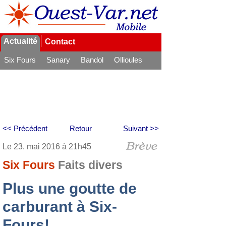
Actualité
Contact
Six Fours
Sanary
Bandol
Ollioules
La Seyne
<< Précédent
Retour
Suivant >>
Le 23. mai 2016 à 21h45
Six Fours
Faits divers
Plus une goutte de
carburant à Six-
Fours!