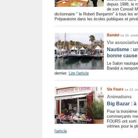
depuis 1998, le m
de son Conseil Mu
dictionnaire " le Robert Benjamin" à tous les en
Préparatoire dans les écoles publiques et priv
Bandol
Le 10. octo
Vie associativ
Nautisme : u
bonne cause
Le Salon nautique
Bandol a remport
dernier.
Lire l'article
Six Fours
Le 12. o
Animations
Big Bazar : à
Pour la troisième
commerçants mem
FOURS ont sorti 
vitrines pour le 
l'article