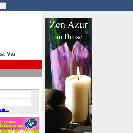
K
st Var
sateur