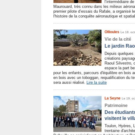
l’intermédiaire 
Maurouard, très connu dans les milieux aéronau
premier pilote d’essais du Rafale, a organisé 
l'histoire de la conquête aéronautique et spati
Ollioules
Le 18. oc
Vie de la cité
Le jardin Rao
Depuis quelques 
créations paysagè
Raoul Silvestro,
espace la part b
pour les enfants, parcours d'équilibre en bois a
en bois avec un toboggan, requalification du ter
sera aussi réalisé.
Lire la suite
La Seyne
Le 19. o
Patrimoine
Des étudiants
visitent le vi
Toulon, Hyères, 
trentaine d'archi