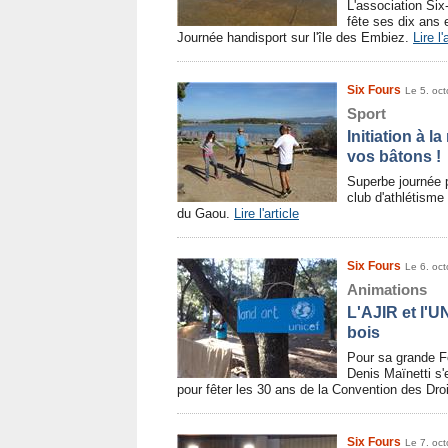
L'association Six
fête ses dix ans 
Journée handisport sur l'île des Embiez.
Lire l'
Six Fours
Le 5. oc
Sport
Initiation à 
vos bâtons !
Superbe journée p
club d'athlétisme
du Gaou.
Lire l'article
Six Fours
Le 6. oc
Animations
L'AJIR et l'U
bois
Pour sa grande Fê
Denis Maïnetti s
pour fêter les 30 ans de la Convention des Droi
Six Fours
Le 7. oc