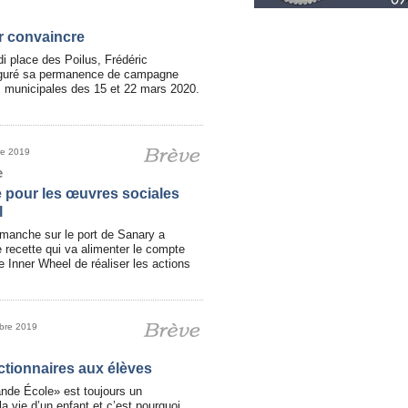
r convaincre
i place des Poilus, Frédéric
auguré sa permanence de campagne
s municipales des 15 et 22 mars 2020.
re 2019
e
 pour les œuvres sociales
l
imanche sur le port de Sanary a
e recette qui va alimenter le compte
 Inner Wheel de réaliser les actions
obre 2019
ctionnaires aux élèves
ande École» est toujours un
 vie d’un enfant et c’est pourquoi,