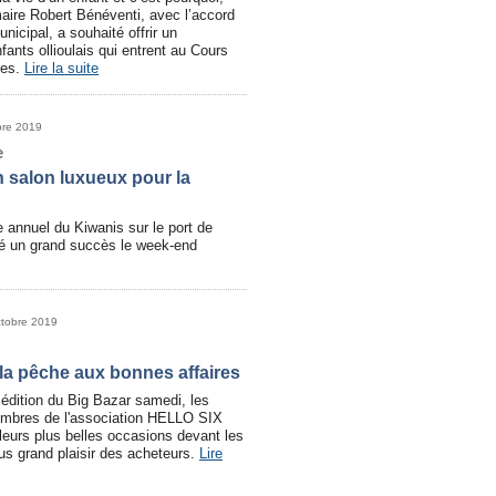
aire Robert Bénéventi, avec l’accord
nicipal, a souhaité offrir un
fants ollioulais qui entrent au Cours
ées.
Lire la suite
bre 2019
e
n salon luxueux pour la
 annuel du Kiwanis sur le port de
é un grand succès le week-end
ctobre 2019
 la pêche aux bonnes affaires
 édition du Big Bazar samedi, les
bres de l'association HELLO SIX
leurs plus belles occasions devant les
plus grand plaisir des acheteurs.
Lire