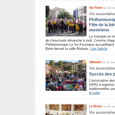
Six Fours
Le 13. o
Vie associativ
Philharmoniq
Fête de la bi
musiciens
La musique se ré
de choucroute dimanche à midi. Comme chaque
Philharmonique La Six-Fournaise accueillaient 
Bière devant la salle Malraux.
Lire l'article
Ollioules
Le 14. oc
Vie associativ
Succès des p
L'association des
(APA) a organisé
traditionnelles p
la suite
Le Brusc
Le 15. oc
Vie associativ