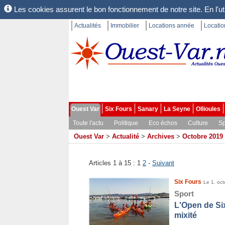
Les cookies assurent le bon fonctionnement de notre site. En l'uti
Actualités
Immobilier
Locations année
Locati
Ouest Var
Six Fours
Sanary
La Seyne
Ollioules
Toute l'actu
Politique
Eco échos
Culture
Sp
Ouest Var
>
Actualité
>
Archives
>
Octobre 2019
Articles 1 à 15 :
1
2
-
Suivant
Six Fours
Le 1. oc
Sport
L'Open de Si
mixité