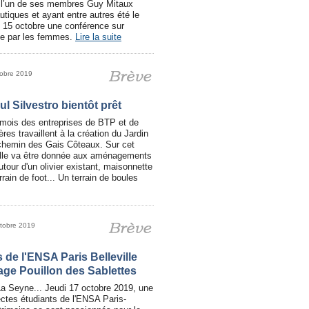
de l’un de ses membres Guy Mitaux
tiques et ayant entre autres été le
le 15 octobre une conférence sur
ale par les femmes.
Lire la suite
tobre 2019
ul Silvestro bientôt prêt
mois des entreprises de BTP et de
res travaillent à la création du Jardin
 chemin des Gais Côteaux. Sur cet
elle va être donnée aux aménagements
utour d'un olivier existant, maisonnette
rain de foot... Un terrain de boules
ctobre 2019
 de l'ENSA Paris Belleville
llage Pouillon des Sablettes
La Seyne... Jeudi 17 octobre 2019, une
tectes étudiants de l'ENSA Paris-