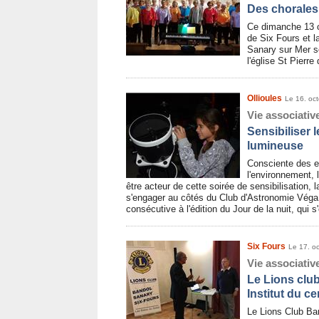
Des chorales
Ce dimanche 13 o
de Six Fours et l
Sanary sur Mer s
l'église St Pierr
Ollioules
Le 16. oc
Vie associativ
Sensibiliser l
lumineuse
Consciente des ef
l'environnement, l
être acteur de cette soirée de sensibilisation,
s'engager au côtés du Club d'Astronomie Véga 
consécutive à l'édition du Jour de la nuit, qui 
Six Fours
Le 17. o
Vie associativ
Le Lions clu
Institut du c
Le Lions Club Ba