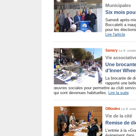
Municipales
Six mois pou
Samedi après-mid
Boccaletti a in
pour les élection
Lire l'article
Sanary
Le 8. octob
Vie associativ
Une brocante
d'Inner Whee
La brocante de d
rapporté une bell
œuvres sociales pour permettre au club service
qui sont devenues habituelles.
Lire la suite
Ollioules
Le 9. oct
Vie de la cité
Remise de di
L’entrée à la «Gr
événement dans la