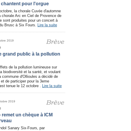
 chantent pour l'orgue
ctobre, la chorale Cuvée d'automne
a chorale Arc en Ciel de Provence de
e sont produites pour un concert à
e du Brusc à Six Fours.
Lire la suite
tobre 2019
e
e grand public à la pollution
fets de la pollution lumineuse sur
a biodiversité et la santé, et voulant
 la commune d'Ollioules a décidé de
et de participer pour la 3eme
s'est tenue le 12 octobre .
Lire la suite
ctobre 2019
e
b remet un chèque à ICM
erveau
ndol Sanary Six-Fours, par