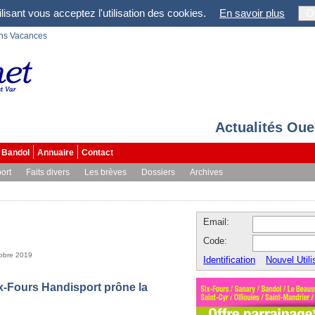
lisant vous acceptez l'utilisation des cookies.
En savoir plus
O
ons Vacances
Actualités Oue
Bandol
Annuaire
Contact
ort
Faits divers
Les brèves
Dossiers
Archives
Email:
Code:
tobre 2019
Identification
Nouvel Utili
x-Fours Handisport prône la