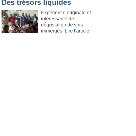
Des trésors liquides
Expérience originale et
intéressante de
dégustation de vins
immergés.
Lire l'article
.
Sanary
Le 17. mai 2017
Culture
Jean-Michel Cousteau sur
ses terres
Conférence de presse
avec Jean-Michel
Cousteau
Lire l'article
.
Sanary
Le 17. mai 2017
Maritime