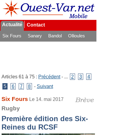
Actualité
Contact
Six Fours
Sanary
Bandol
Ollioules
La Seyne
Articles 61 à 75 :
Précédent
- ...
2
3
4
5
6
7
8
-
Suivant
Six Fours
Le 14. mai 2017
Rugby
Première édition des Six-
Reines du RCSF