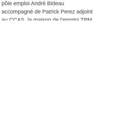
pôle emploi André Bideau
accompagné de Patrick Perez adjoint
au CCAS, la maison de l’emploi TPM,
UPV-Provence, le bureau de la
jeunesse de la Seyne, AVIE CAP
emploi… Ce forum a été moins
fréquenté que l'an passé, avec 220
passages contre 380, par les jeunes
venus de tout le canton.Des offres
d'apprentissage non pas été pourvues
et il n'est pas trop tard pour cela,
contactez la MIAJ.
Monique Amann, le 17 mai 2017
Contact/information
MIAJ, mission locale de la seyne et de l'Ouest
Var
mail: miaj@wanadoo.fr