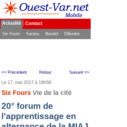
Actualité
Contact
Six Fours
Sanary
Bandol
Ollioules
La Seyne
<< Précédent
Retour
Suivant >>
Le 17. mai 2017 à 18h56
Six Fours
Vie de la cité
20° forum de
l’apprentissage en
alternance de la MIAJ