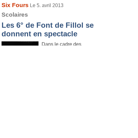
Six Fours
Le 5. avril 2013
Scolaires
Les 6° de Font de Fillol se
donnent en spectacle
Dans le cadre des
actions éducatives
menées par des
intervenants extérieurs
au Collège Font de Fillol,
et financées en grande partie par la
municipalité, les 6° ont offert un joli
spectacle à l'Espace Malraux jeudi soir.
Lire
l'article
.
Six Fours
Le 5. avril 2013
Vie de la cité
Des écoliers de Six-Fours
à l’Assemblée Nationale