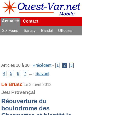
Actualité
Contact
Six Fours
Sanary
Bandol
Ollioules
La Seyne
Articles 16 à 30 :
Précédent
-
1
2
3
4
5
6
7
... -
Suivant
Le Brusc
Le 3. avril 2013
Jeu Provençal
Réouverture du
boulodrome des