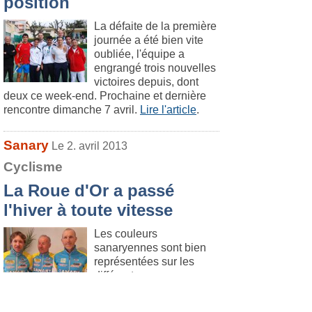
position
La défaite de la première
journée a été bien vite
oubliée, l'équipe a
engrangé trois nouvelles
victoires depuis, dont
deux ce week-end. Prochaine et dernière
rencontre dimanche 7 avril.
Lire l'article
.
Sanary
Le 2. avril 2013
Cyclisme
La Roue d'Or a passé
l'hiver à toute vitesse
Les couleurs
sanaryennes sont bien
représentées sur les
différentes courses
cyclistes régionales, en
témoigne les résultats de la Roue d'Or dans