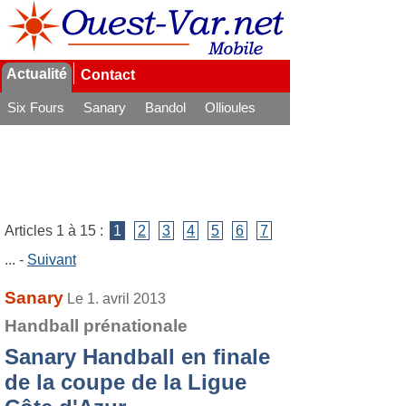
Actualité
Contact
Six Fours
Sanary
Bandol
Ollioules
La Seyne
Articles 1 à 15 :
1
2
3
4
5
6
7
... -
Suivant
Sanary
Le 1. avril 2013
Handball prénationale
Sanary Handball en finale
de la coupe de la Ligue