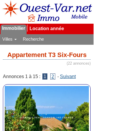
Immobilier
Location année
Villes
Recherche
Appartement T3 Six-Fours
(22 annonces)
Annonces 1 à 15 :
1
2
-
Suivant