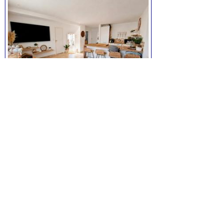
Appartement T3 à Six-Fours
3 pièces, de 62 m² environ,
avec cave.
Prix:
284.000
euros.
Voir la fiche