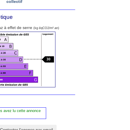
collectif
tique
z à effet de serre
(kg éqCO2/m².an)
30
us avez lu cette annonce