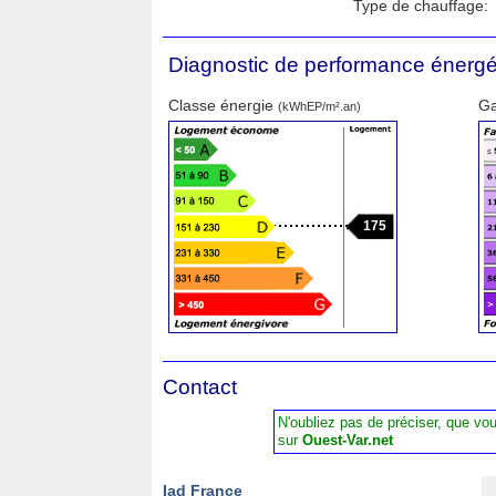
Type de chauffage:
Diagnostic de performance énergé
Classe énergie
Ga
(kWhEP/m².an)
175
Contact
N'oubliez pas de préciser, que vo
sur
Ouest-Var.net
Iad France