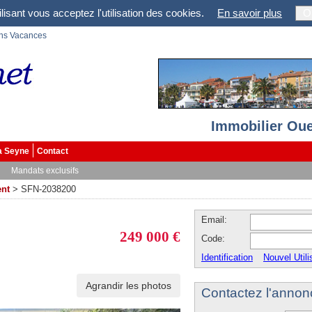
lisant vous acceptez l'utilisation des cookies.
En savoir plus
O
ons Vacances
Immobilier Oue
a Seyne
Contact
Mandats exclusifs
nt
>
SFN-2038200
Email:
249 000 €
Code:
Identification
Nouvel Utili
Agrandir les photos
Contactez l'annon