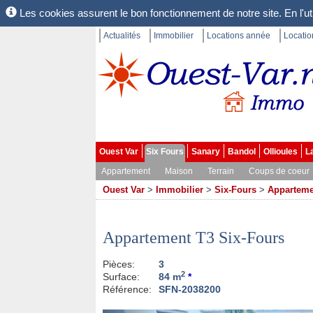
Les cookies assurent le bon fonctionnement de notre site. En l'uti
Actualités
Immobilier
Locations année
Locati
Ouest Var
Six Fours
Sanary
Bandol
Ollioules
L
Appartement
Maison
Terrain
Coups de coeur
Ouest Var
>
Immobilier
>
Six-Fours
>
Apparteme
Appartement T3 Six-Fours
Pièces:
3
2
Surface:
84 m
*
Référence:
SFN-2038200