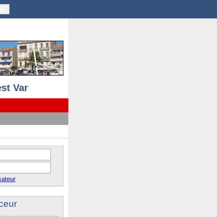
K
st Var
sateur
ceur