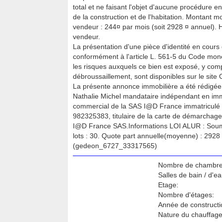
total et ne faisant l'objet d'aucune procédure en
de la construction et de l'habitation. Montant
vendeur : 244¤ par mois (soit 2928 ¤ annuel). 
vendeur.
La présentation d'une pièce d'identité en cours 
conformément à l'article L. 561-5 du Code monét
les risques auxquels ce bien est exposé, y compr
débroussaillement, sont disponibles sur le site 
La présente annonce immobilière a été rédigée 
Nathalie Michel mandataire indépendant en immo
commercial de la SAS I@D France immatriculé
982325383, titulaire de la carte de démarchage
I@D France SAS.Informations LOI ALUR : Soum
lots : 30. Quote part annuelle(moyenne) : 2928
(gedeon_6727_33317565)
Nombre de chambre
Salles de bain / d'ea
Etage:
Nombre d'étages:
Année de constructi
Nature du chauffage