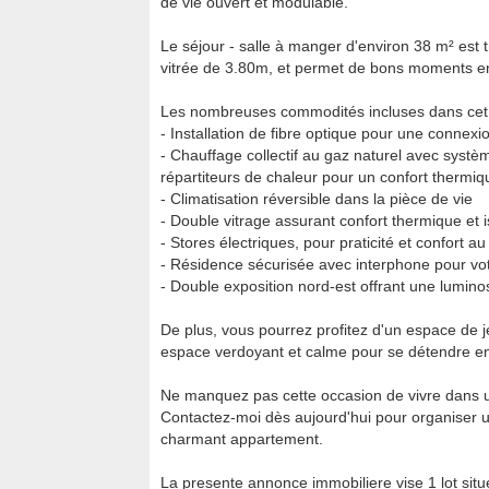
de vie ouvert et modulable.
Le séjour - salle à manger d'environ 38 m² est
vitrée de 3.80m, et permet de bons moments en
Les nombreuses commodités incluses dans cet a
- Installation de fibre optique pour une connexio
- Chauffage collectif au gaz naturel avec systèm
répartiteurs de chaleur pour un confort thermiq
- Climatisation réversible dans la pièce de vie
- Double vitrage assurant confort thermique et 
- Stores électriques, pour praticité et confort au
- Résidence sécurisée avec interphone pour votre
- Double exposition nord-est offrant une luminos
De plus, vous pourrez profitez d'un espace de j
espace verdoyant et calme pour se détendre en 
Ne manquez pas cette occasion de vivre dans un
Contactez-moi dès aujourd'hui pour organiser un
charmant appartement.
La presente annonce immobiliere vise 1 lot situ