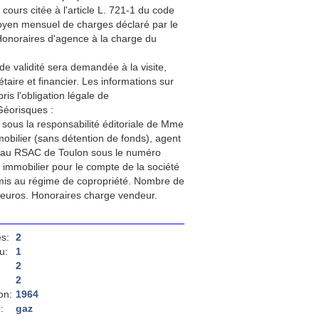
 cours citée à l'article L. 721-1 du code
 moyen mensuel de charges déclaré par le
Honoraires d'agence à la charge du
de validité sera demandée à la visite,
aire et financier. Les informations sur
is l'obligation légale de
Géorisques :
sous la responsabilité éditoriale de Mme
bilier (sans détention de fonds), agent
 au RSAC de Toulon sous le numéro
 immobilier pour le compte de la société
is au régime de copropriété. Nombre de
 euros. Honoraires charge vendeur.
s:
2
u:
1
2
2
on:
1964
:
gaz