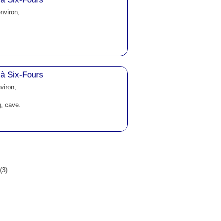
nviron,
à Six-Fours
viron,
g, cave.
(3)