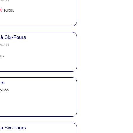
00
euros.
à Six-Fours
viron,
, .
urs
viron,
à Six-Fours