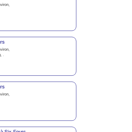
viron,
urs
viron,
, .
urs
viron,
à Six-Fours