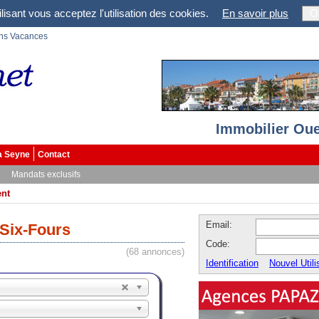
lisant vous acceptez l'utilisation des cookies.
En savoir plus
O
ons Vacances
Immobilier Oue
a Seyne
Contact
Mandats exclusifs
nt
Email:
Six-Fours
Code:
(68 annonces)
Identification
Nouvel Utili