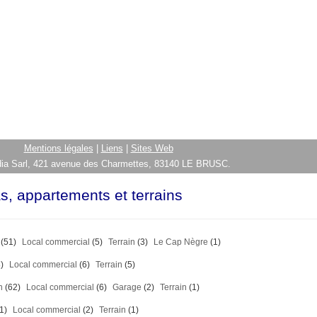
Mentions légales
|
Liens
|
Sites Web
ia Sarl, 421 avenue des Charmettes, 83140 LE BRUSC.
as, appartements et terrains
(51)
Local commercial
(5)
Terrain
(3)
Le Cap Nègre
(1)
)
Local commercial
(6)
Terrain
(5)
n
(62)
Local commercial
(6)
Garage
(2)
Terrain
(1)
1)
Local commercial
(2)
Terrain
(1)