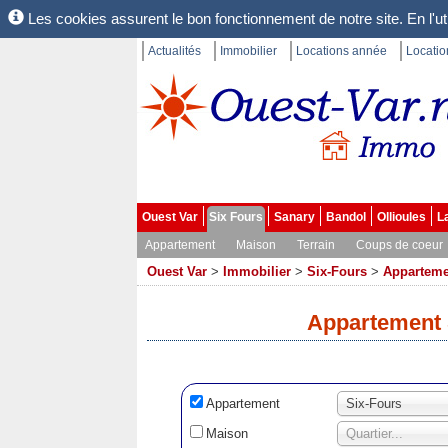
Les cookies assurent le bon fonctionnement de notre site. En l'uti
Actualités
Immobilier
Locations année
Locati
Ouest Var
Six Fours
Sanary
Bandol
Ollioules
L
Appartement
Maison
Terrain
Coups de coeur
Ouest Var
>
Immobilier
>
Six-Fours
>
Apparteme
Appartement 
Appartement
Six-Fours
Maison
Quartier...