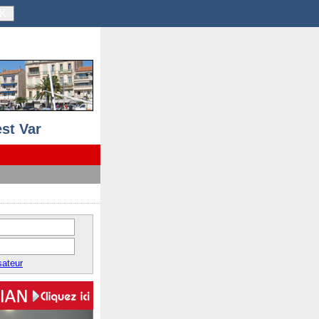
K
st Var
sateur