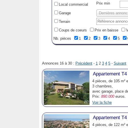
Prix min
Local commercial
Garage
D
Terrain
Coups de coeurs
Prix en baisse
V
Nb. pièces
1
2
3
4
5
Annonces 16 à 30 :
Précédent
-
1
2
3
4
5
-
Suivant
Appartement T4 
4 pièces, de 105 m² e
3 chambres,
avec garage, place de
Prix:
890.000
euros.
Voir la fiche
Appartement T4 
4 pièces, de 122 m² e