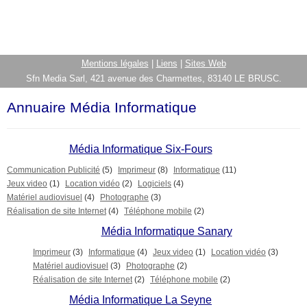
Mentions légales
|
Liens
|
Sites Web
Sfn Media Sarl, 421 avenue des Charmettes, 83140 LE BRUSC.
Annuaire Média Informatique
Média Informatique Six-Fours
Communication Publicité
(5)
Imprimeur
(8)
Informatique
(11)
Jeux video
(1)
Location vidéo
(2)
Logiciels
(4)
Matériel audiovisuel
(4)
Photographe
(3)
Réalisation de site Internet
(4)
Téléphone mobile
(2)
Média Informatique Sanary
Imprimeur
(3)
Informatique
(4)
Jeux video
(1)
Location vidéo
(3)
Matériel audiovisuel
(3)
Photographe
(2)
Réalisation de site Internet
(2)
Téléphone mobile
(2)
Média Informatique La Seyne