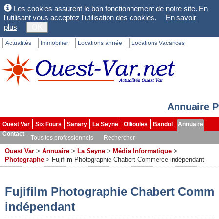
Les cookies assurent le bon fonctionnement de notre site. En
l'utilisant vous acceptez l'utilisation des cookies.
En savoir
plus
OK
Actualités
Immobilier
Locations année
Locations Vacances
Annuaire P
Ouest Var
Six Fours
Sanary
La Seyne
Ollioules
Bandol
Annuaire
Contact
Tous les professionnels
Rechercher
Ouest Var
>
Annuaire
>
La Seyne
>
Média Informatique
>
Photographe
>
Fujifilm Photographie Chabert Commerce indépendant
Fujifilm Photographie Chabert Comm
indépendant