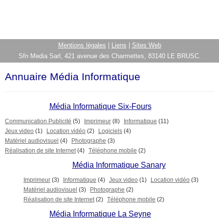
Mentions légales
|
Liens
|
Sites Web
Sfn Media Sarl, 421 avenue des Charmettes, 83140 LE BRUSC.
Annuaire Média Informatique
Média Informatique Six-Fours
Communication Publicité
(5)
Imprimeur
(8)
Informatique
(11)
Jeux video
(1)
Location vidéo
(2)
Logiciels
(4)
Matériel audiovisuel
(4)
Photographe
(3)
Réalisation de site Internet
(4)
Téléphone mobile
(2)
Média Informatique Sanary
Imprimeur
(3)
Informatique
(4)
Jeux video
(1)
Location vidéo
(3)
Matériel audiovisuel
(3)
Photographe
(2)
Réalisation de site Internet
(2)
Téléphone mobile
(2)
Média Informatique La Seyne