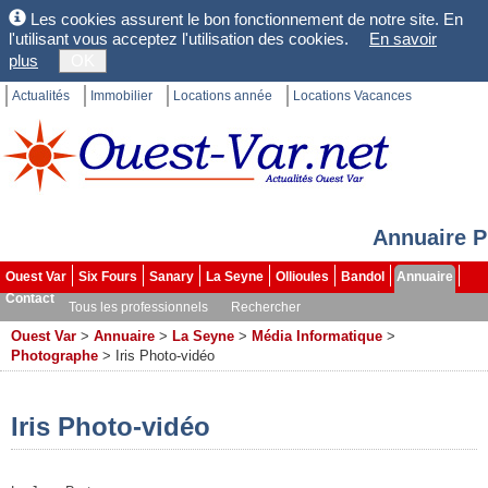
Les cookies assurent le bon fonctionnement de notre site. En
l'utilisant vous acceptez l'utilisation des cookies.
En savoir
plus
OK
Actualités
Immobilier
Locations année
Locations Vacances
Annuaire P
Ouest Var
Six Fours
Sanary
La Seyne
Ollioules
Bandol
Annuaire
Contact
Tous les professionnels
Rechercher
Ouest Var
>
Annuaire
>
La Seyne
>
Média Informatique
>
Photographe
>
Iris Photo-vidéo
Iris Photo-vidéo