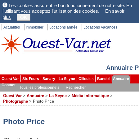
Les cookies assurent le bon fonctionnement de notre site. En
l'utilisant vous acceptez l'utilisation des cookies.
En savoir
plus
OK
Actualités
Immobilier
Locations année
Locations Vacances
Annuaire P
Ouest Var
Six Fours
Sanary
La Seyne
Ollioules
Bandol
Annuaire
Contact
Tous les professionnels
Rechercher
Ouest Var
>
Annuaire
>
La Seyne
>
Média Informatique
>
Photographe
>
Photo Price
Photo Price