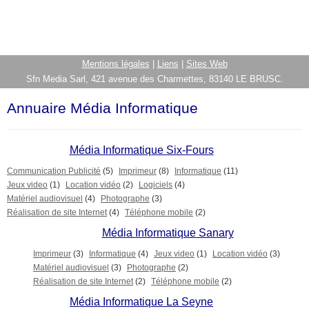
Mentions légales
|
Liens
|
Sites Web
Sfn Media Sarl, 421 avenue des Charmettes, 83140 LE BRUSC.
Annuaire Média Informatique
Média Informatique Six-Fours
Communication Publicité
(5)
Imprimeur
(8)
Informatique
(11)
Jeux video
(1)
Location vidéo
(2)
Logiciels
(4)
Matériel audiovisuel
(4)
Photographe
(3)
Réalisation de site Internet
(4)
Téléphone mobile
(2)
Média Informatique Sanary
Imprimeur
(3)
Informatique
(4)
Jeux video
(1)
Location vidéo
(3)
Matériel audiovisuel
(3)
Photographe
(2)
Réalisation de site Internet
(2)
Téléphone mobile
(2)
Média Informatique La Seyne