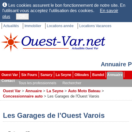
Les cookies assurent le bon fonctionnement de notre site. En
l'utilisant vous acceptez l'utilisation des cookies.
En savoir
plus
OK
Actualités
Immobilier
Locations année
Locations Vacances
Annuaire P
Ouest Var
Six Fours
Sanary
La Seyne
Ollioules
Bandol
Annuaire
Contact
Tous les professionnels
Rechercher
Ouest Var
>
Annuaire
>
La Seyne
>
Auto Moto Bateau
>
Concessionnaire auto
>
Les Garages de l'Ouest Varois
Les Garages de l'Ouest Varois