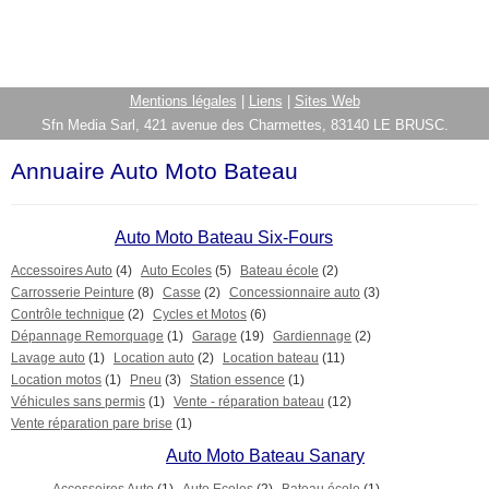
Mentions légales
|
Liens
|
Sites Web
Sfn Media Sarl, 421 avenue des Charmettes, 83140 LE BRUSC.
Annuaire Auto Moto Bateau
Auto Moto Bateau Six-Fours
Accessoires Auto
(4)
Auto Ecoles
(5)
Bateau école
(2)
Carrosserie Peinture
(8)
Casse
(2)
Concessionnaire auto
(3)
Contrôle technique
(2)
Cycles et Motos
(6)
Dépannage Remorquage
(1)
Garage
(19)
Gardiennage
(2)
Lavage auto
(1)
Location auto
(2)
Location bateau
(11)
Location motos
(1)
Pneu
(3)
Station essence
(1)
Véhicules sans permis
(1)
Vente - réparation bateau
(12)
Vente réparation pare brise
(1)
Auto Moto Bateau Sanary