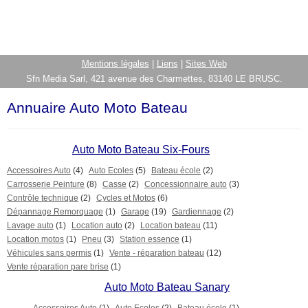
Mentions légales
|
Liens
|
Sites Web
Sfn Media Sarl, 421 avenue des Charmettes, 83140 LE BRUSC.
Annuaire Auto Moto Bateau
Auto Moto Bateau Six-Fours
Accessoires Auto
(4)
Auto Ecoles
(5)
Bateau école
(2)
Carrosserie Peinture
(8)
Casse
(2)
Concessionnaire auto
(3)
Contrôle technique
(2)
Cycles et Motos
(6)
Dépannage Remorquage
(1)
Garage
(19)
Gardiennage
(2)
Lavage auto
(1)
Location auto
(2)
Location bateau
(11)
Location motos
(1)
Pneu
(3)
Station essence
(1)
Véhicules sans permis
(1)
Vente - réparation bateau
(12)
Vente réparation pare brise
(1)
Auto Moto Bateau Sanary