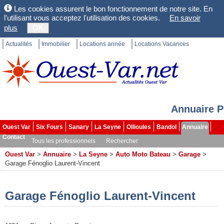
Les cookies assurent le bon fonctionnement de notre site. En
l'utilisant vous acceptez l'utilisation des cookies.
En savoir
plus
OK
Actualités
Immobilier
Locations année
Locations Vacances
Annuaire P
Ouest Var
Six Fours
Sanary
La Seyne
Ollioules
Bandol
Annuaire
Contact
Tous les professionnels
Rechercher
Ouest Var
>
Annuaire
>
La Seyne
>
Auto Moto Bateau
>
Garage
>
Garage Fénoglio Laurent-Vincent
Garage Fénoglio Laurent-Vincent