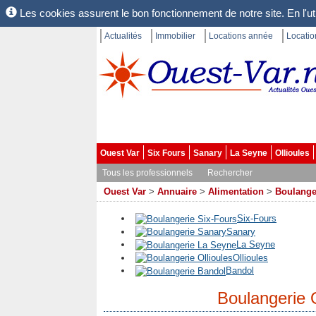
Les cookies assurent le bon fonctionnement de notre site. En l'uti
Actualités
Immobilier
Locations année
Locati
Ouest Var
Six Fours
Sanary
La Seyne
Ollioules
Tous les professionnels
Rechercher
Ouest Var
>
Annuaire
>
Alimentation
>
Boulange
Six-Fours
Sanary
La Seyne
Ollioules
Bandol
Boulangerie 