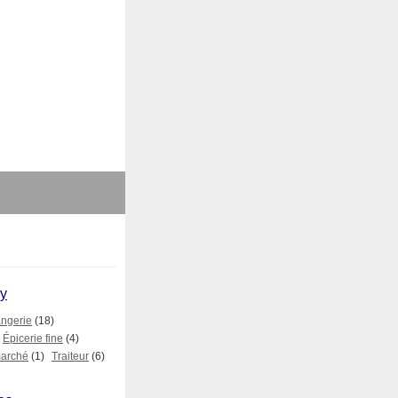
ry
ngerie
(18)
Épicerie fine
(4)
arché
(1)
Traiteur
(6)