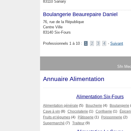
83110 Sanary
Boulangerie Beaurepaire Daniel
76, rue de la République
Centre Ville
83140 Six-Fours
Professionnels 1 à 10 :
1
2
3
4
-
Suivant
Sfn Med
Annuaire Alimentation
Alimentation Six-Fours
Alimentation générale
(5)
Boucherie
(4)
Boulangerie
Cave à vin
(8)
Chocolaterie
(1)
Confiserie
(1)
Épiceri
Fruits et légumes
(4)
Pâtisserie
(1)
Poissonnerie
(2)
Supermarché
(7)
Traiteur
(9)