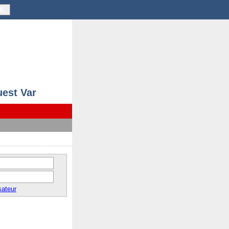
K
uest Var
sateur