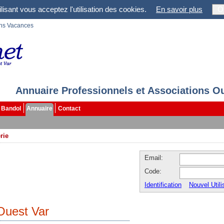
lisant vous acceptez l'utilisation des cookies.
En savoir plus
O
ons Vacances
Annuaire Professionnels et Associations O
Bandol
Annuaire
Contact
rie
Email:
Code:
Identification
Nouvel Utili
Ouest Var