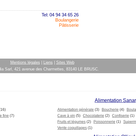
Tel: 04 94 34 65 26
Boulangerie
Pâtisserie
Mentions légales
|
Liens
|
Sites Web
ia Sarl, 421 avenue des Charmettes, 83140 LE BRUSC.
Alimentation Sana
(16)
Alimentation générale
(3)
Boucherie
(4)
Boula
e fine
(7)
Cave à vin
(5)
Chocolaterie
(2)
Confiserie
(1)
Fruits et légumes
(2)
Poissonnerie
(1)
Superm
Vente coquillages
(1)