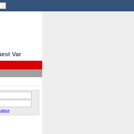
K
uest Var
sateur