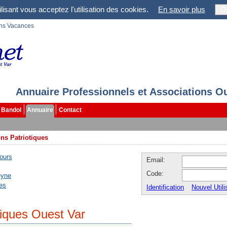
lisant vous acceptez l'utilisation des cookies.
En savoir plus
O
ons Vacances
Annuaire Professionnels et Associations O
Bandol
Annuaire
Contact
ns Patriotiques
ours
Email:
Code:
eyne
les
Identification
Nouvel Utili
tiques Ouest Var