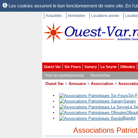
Les cookies assurent le bon fonctionnement de notre site. En l'uti
Actualités
Immobilier
Locations année
Locati
Ouest Var
Six Fours
Sanary
La Seyne
Ollioules
Tous les professionnels
Rechercher
Ouest Var
>
Annuaire
>
Association
>
Associatio
Six-F
Sanary
La S
Olliou
Bandol
Associations Patrio