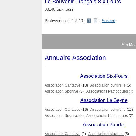
Le Souvenir Français Six Fours
83140 Six-Fours
Professionnels 1 à 10 :
1
2
-
Suivant
Sfn Med
Annuaire Association
Association Six-Fours
Association Caritative
(13)
Association culturelle
(5)
Association Sportive
(5)
Associations Patriotiques
(7)
Association La Seyne
Association Caritative
(16)
Association culturelle
(11)
Association Sportive
(2)
Associations Patriotiques
(2)
Association Bandol
Association Caritative
(2)
Association culturelle
(5)