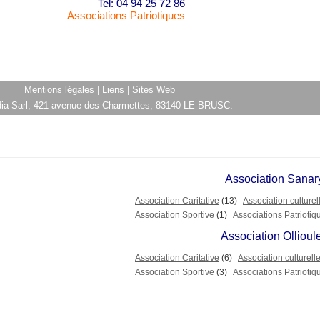
Tel: 04 94 25 72 86
Associations Patriotiques
Mentions légales
|
Liens
|
Sites Web
ia Sarl, 421 avenue des Charmettes, 83140 LE BRUSC.
Association Sanar
Association Caritative
(13)
Association culturel
Association Sportive
(1)
Associations Patriotiq
Association Ollioul
Association Caritative
(6)
Association culturell
Association Sportive
(3)
Associations Patriotiq