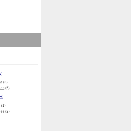
y
le
(3)
ues
(5)
es
e
(1)
ues
(2)