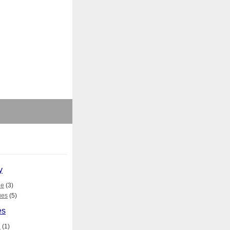
y
le
(3)
ues
(5)
es
e
(1)