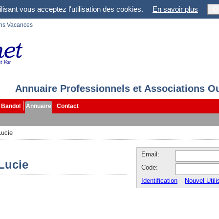
lisant vous acceptez l'utilisation des cookies.
En savoir plus
O
ons Vacances
Annuaire Professionnels et Associations O
Bandol
Annuaire
Contact
Lucie
Email:
 Lucie
Code:
Identification
Nouvel Utili