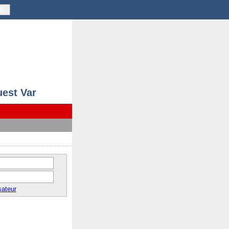
K
uest Var
sateur