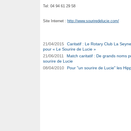
Tel: 04 94 61 29 58
Site Internet :
http://www.souriredelucie.com/
Association le Sourire de Lucie sur Ouest-Var
21/04/2015
Caritatif : Le Rotary Club La Seyn
pour « Le Sourire de Lucie »
21/06/2011
Match caritatif : De grands noms p
sourire de Lucie
08/04/2010
Pour "un sourire de Lucie" les H