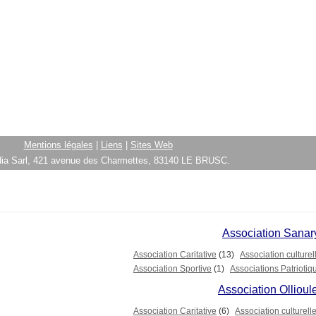
Mentions légales
|
Liens
|
Sites Web
ia Sarl, 421 avenue des Charmettes, 83140 LE BRUSC.
Association Sanar
Association Caritative
(13)
Association culturel
Association Sportive
(1)
Associations Patriotiq
Association Ollioul
Association Caritative
(6)
Association culturell