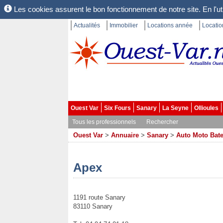
Les cookies assurent le bon fonctionnement de notre site. En l'uti
Actualités
Immobilier
Locations année
Locati
Ouest Var
Six Fours
Sanary
La Seyne
Ollioules
Tous les professionnels
Rechercher
Ouest Var
>
Annuaire
>
Sanary
>
Auto Moto Bat
Apex
1191 route Sanary
83110 Sanary