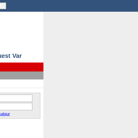
K
uest Var
sateur