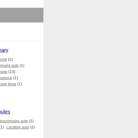
nary
cole
(1)
nnaire auto
(1)
rage
(13)
essence
(1)
pare brise
(1)
oules
essionnaire auto
(1)
(1)
Location auto
(2)