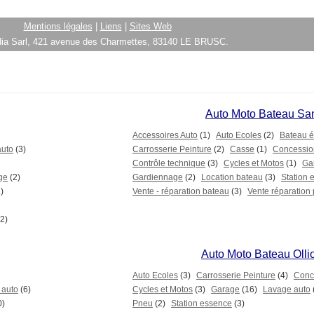
Mentions légales
|
Liens
|
Sites Web
ia Sarl, 421 avenue des Charmettes, 83140 LE BRUSC.
Auto Moto Bateau Sa
Accessoires Auto
(1)
Auto Ecoles
(2)
Bateau é
auto
(3)
Carrosserie Peinture
(2)
Casse
(1)
Concessio
Contrôle technique
(3)
Cycles et Motos
(1)
Ga
ge
(2)
Gardiennage
(2)
Location bateau
(3)
Station 
)
Vente - réparation bateau
(3)
Vente réparation 
2)
Auto Moto Bateau Olli
Auto Ecoles
(3)
Carrosserie Peinture
(4)
Conc
 auto
(6)
Cycles et Motos
(3)
Garage
(16)
Lavage auto
0)
Pneu
(2)
Station essence
(3)