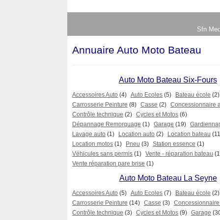
Sfn Med
Annuaire Auto Moto Bateau
Auto Moto Bateau Six-Fours
Accessoires Auto
(4)
Auto Ecoles
(5)
Bateau école
(2)
Carrosserie Peinture
(8)
Casse
(2)
Concessionnaire 
Contrôle technique
(2)
Cycles et Motos
(6)
Dépannage Remorquage
(1)
Garage
(19)
Gardienna
Lavage auto
(1)
Location auto
(2)
Location bateau
(11
Location motos
(1)
Pneu
(3)
Station essence
(1)
Véhicules sans permis
(1)
Vente - réparation bateau
(1
Vente réparation pare brise
(1)
Auto Moto Bateau La Seyne
Accessoires Auto
(5)
Auto Ecoles
(7)
Bateau école
(2)
Carrosserie Peinture
(14)
Casse
(3)
Concessionnaire
Contrôle technique
(3)
Cycles et Motos
(9)
Garage
(3