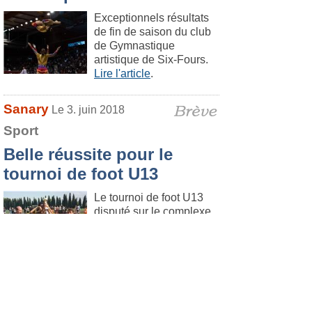
Exceptionnels résultats
de fin de saison du club
de Gymnastique
artistique de Six-Fours.
Lire l'article
.
Sanary
Le 3. juin 2018
Sport
Belle réussite pour le
tournoi de foot U13
Le tournoi de foot U13
disputé sur le complexe
de la Guicharde samedi
26 mai a vu la
participation de 16
équipes pour un total d'environ 180 joueurs
de la région.
Lire la suite
.