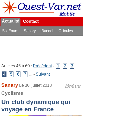
Actualité
Contact
Six Fours
Sanary
Bandol
Ollioules
La Seyne
Articles 46 à 60 :
Précédent
-
1
2
3
4
5
6
7
... -
Suivant
Sanary
Le 30. juillet 2018
Cyclisme
Un club dynamique qui
voyage en France