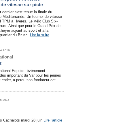
de vitesse sur piste
t dernier s'est tenue la finale du
 Méditerranée. Un tournoi de vitesse
iel TPM à Hyères. Le Vélo Club Six-
eurs. Ainsi que pour le Grand Prix de
heyer adjoint au sport et à la
quartier du Brusc.
Lire la suite
let 2016
ational
t
national Espoirs, événement
 plus important du Var pour les jeunes
entier, a perdu son fondateur cet
in 2016
es Cachalots mardi 28 juin
Lire l'article