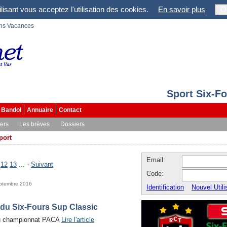
lisant vous acceptez l'utilisation des cookies.
En savoir plus
O
ons Vacances
Sport Six-F
Bandol
Annuaire
Contact
vers
Les brèves
Dossiers
port
Email:
12
13
... -
Suivant
Code:
eptembre 2016
Identification
Nouvel Utili
 du Six-Fours Sup Classic
u championnat PACA
Lire l'article