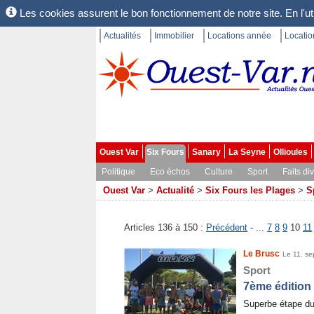
Les cookies assurent le bon fonctionnement de notre site. En l'uti
Actualités
Immobilier
Locations année
Locati
Ouest Var
Six Fours
Sanary
La Seyne
Ollioules
Politique
Eco échos
Culture
Sport
Faits di
Ouest Var
>
Actualité
>
Six Fours les Plages
>
S
Articles 136 à 150 :
Précédent
- ...
7
8
9
10
11
Le Brusc
Le 11. s
Sport
7ème édition
Superbe étape d