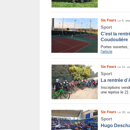
Six Fours
Le 6. se
Sport
C’est la rent
Coudoulière
Portes ouvertes, 
l'article
Six Fours
Le 31. a
Sport
La rentrée d
Inscriptions vend
une reprise le 2
Six Fours
Le 30. a
Sport
Hugo Descha