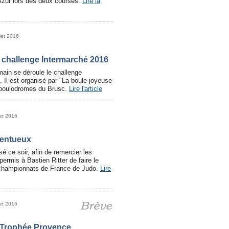
'Azur lors des deux courses.
Lire la
llet 2016
 challenge Intermarché 2016
main se déroule le challenge
 Il est organisé par "La boule joyeuse
s boulodromes du Brusc.
Lire l'article
let 2016
lentueux
sé ce soir, afin de remercier les
ermis à Bastien Ritter de faire le
 championnats de France de Judo.
Lire
let 2016
 Trophée Provence