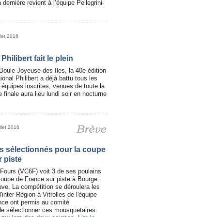
a dernière revient à l’équipe Pellegrini-
llet 2016
hilibert fait le plein
Boule Joyeuse des Iles, la 40e édition
onal Philibert a déjà battu tous les
équipes inscrites, venues de toute la
 finale aura lieu lundi soir en nocturne
illet 2016
es sélectionnés pour la coupe
 piste
-Fours (VC6F) voit 3 de ses poulains
 coupe de France sur piste à Bourge :
ve. La compétition se déroulera les
inter-Région à Vitrolles de l'équipe
nce ont permis au comité
 de sélectionner ces mousquetaires.