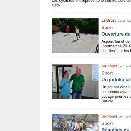
Les cyclistes ont représenté le comité Côte d
suite
Le Brusc
Le 11. jui
Sport
Ouverture du
Aujourd'hui et de
Intermarché 2016.
des îles" sur le
Six Fours
Le 8. juil
Sport
Un judoka ta
Un pot est organi
personnes ayant p
voyage pour les
l'article
Six Fours
Le 4. juil
Sport
Résultats du