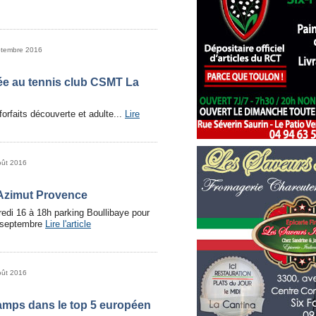
ptembre 2016
rée au tennis club CSMT La
forfaits découverte et adulte...
Lire
oût 2016
’Azimut Provence
redi 16 à 18h parking Boullibaye pour
1 septembre
Lire l'article
oût 2016
mps dans le top 5 européen