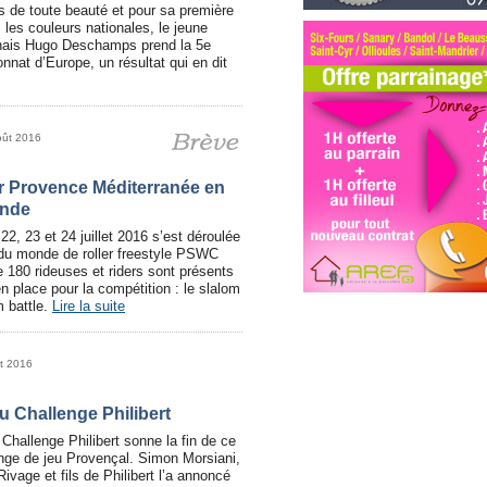
s de toute beauté et pour sa première
s les couleurs nationales, le jeune
rnais Hugo Deschamps prend la 5e
nat d’Europe, un résultat qui en dit
oût 2016
er Provence Méditerranée en
onde
2, 23 et 24 juillet 2016 s’est déroulée
 du monde de roller freestyle PSWC
 180 rideuses et riders sont présents
 place pour la compétition : le slalom
m battle.
Lire la suite
t 2016
u Challenge Philibert
 Challenge Philibert sonne la fin de ce
enge de jeu Provençal. Simon Morsiani,
ivage et fils de Philibert l’a annoncé