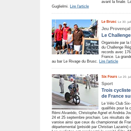
avant la finale. L
Guglielmi.
Lire l'article
Le Brusc
Le 30. jui
Jeu Provençal
Le Challenge P
Organisée par la 
du Challenge Régi
records avec 176 
France. La grande
au bar Le Rivage du Brusc.
Lire l'article
Six Fours
Le 20. ju
Sport
Trois cyclist
de France sur
Le Vélo Club Six
qualifiés pour la
Rémi Alvarédo, Christophe Agnel et Andréa Jou
24 et 25 septembre prochain. Les résultats de l'
varoise ainsi que ceux du championnat de Fra
départemental (présidé par Christian Lazarini)