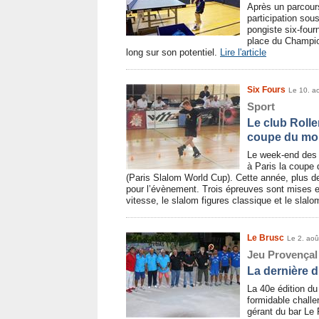
Après un parcour
participation sou
pongiste six-fou
place du Champion
long sur son potentiel.
Lire l'article
Six Fours
Le 10. a
Sport
Le club Roll
coupe du m
Le week-end des 2
à Paris la coupe
(Paris Slalom World Cup). Cette année, plus de
pour l’évènement. Trois épreuves sont mises en
vitesse, le slalom figures classique et le slalo
Le Brusc
Le 2. aoû
Jeu Provençal
La dernière d
La 40e édition du
formidable chall
gérant du bar Le R