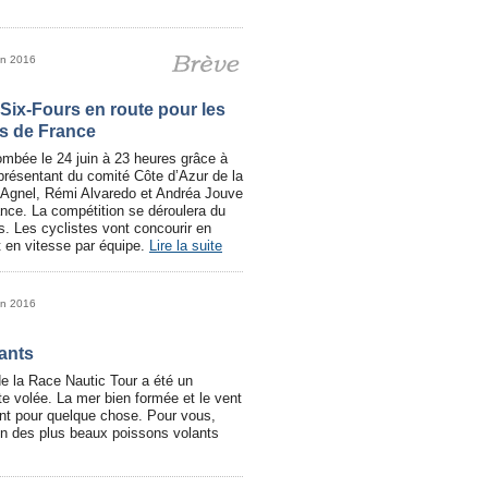
in 2016
Six-Fours en route pour les
s de France
ombée le 24 juin à 23 heures grâce à
présentant du comité Côte d’Azur de la
 Agnel, Rémi Alvaredo et Andréa Jouve
ance. La compétition se déroulera du
. Les cyclistes vont concourir en
et en vitesse par équipe.
Lire la suite
in 2016
ants
de la Race Nautic Tour a été un
e volée. La mer bien formée et le vent
t pour quelque chose. Pour vous,
on des plus beaux poissons volants