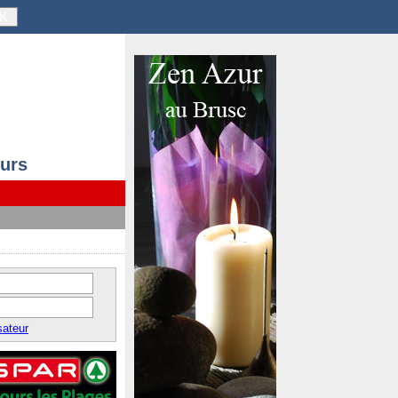
K
ours
sateur