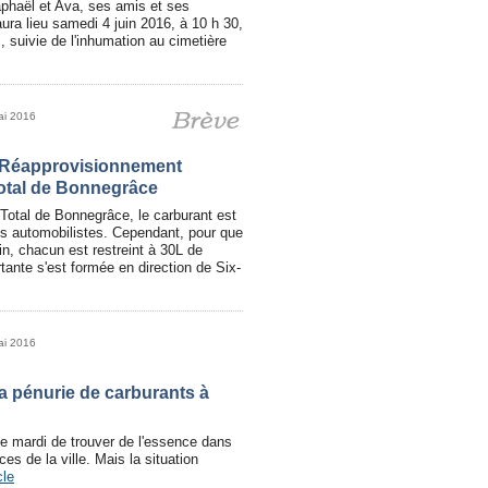
haël et Ava, ses amis et ses
ura lieu samedi 4 juin 2016, à 10 h 30,
, suivie de l'inhumation au cimetière
ai 2016
 Réapprovisionnement
Total de Bonnegrâce
Total de Bonnegrâce, le carburant est
es automobilistes. Cependant, pour que
in, chacun est restreint à 30L de
tante s'est formée en direction de Six-
ai 2016
la pénurie de carburants à
 mardi de trouver de l'essence dans
es de la ville. Mais la situation
cle