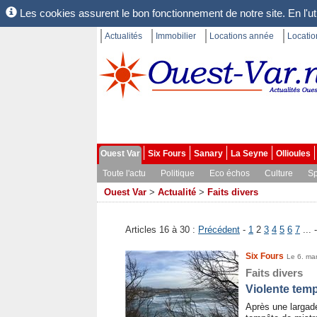
Les cookies assurent le bon fonctionnement de notre site. En l'uti
Actualités
Immobilier
Locations année
Locati
Ouest Var
Six Fours
Sanary
La Seyne
Ollioules
Toute l'actu
Politique
Eco échos
Culture
Sp
Ouest Var
>
Actualité
>
Faits divers
Articles 16 à 30 :
Précédent
-
1
2
3
4
5
6
7
... 
Six Fours
Le 6. ma
Faits divers
Violente temp
Après une largad