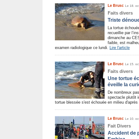
Le Brusc
Le 18. oc
Faits divers
Triste dénou
La tortue échouée
recueillie par l’i
dimanche au CES
faible, est malh
examen radiologique ce lundi.
Lire l'article
Le Brusc
Le 15. oc
Faits divers
Une tortue é
éveille la cur
De nombreux pass
spectacle plutôt 
tortue blessée s'est échouée en milieu d'après
Le Brusc
Le 10. oc
Fait Divers
Accident de 