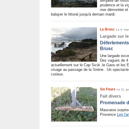
tempête de mistra
prudence et la vi
mer démontée et 
balayer le littoral jusqu'à demain mardi.
Le Brusc
Le 4. ma
Largade sur le 
Déferlements
Brusc
Une largade excep
Des vagues de 4 
actuellement sur le Cap Sicié ,le Gaou et les
visage au passage de la Sirène . Un spectacle
curieux.
Six Fours
Le 11. ja
Fait divers
Promenade d
Mauvaise surpris
Provence
Lire l'ar