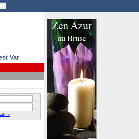
K
est Var
sateur