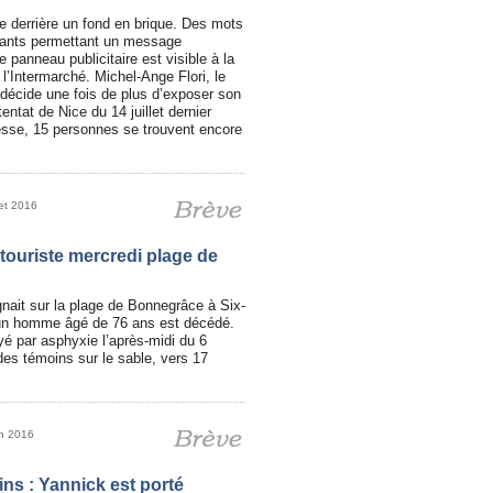
e derrière un fond en brique. Des mots
tants permettant un message
 panneau publicitaire est visible à la
 l’Intermarché. Michel-Ange Flori, le
 décide une fois de plus d’exposer son
ttentat de Nice du 14 juillet dernier
esse, 15 personnes se trouvent encore
let 2016
touriste mercredi plage de
ignait sur la plage de Bonnegrâce à Six-
un homme âgé de 76 ans est décédé.
yé par asphyxie l’après-midi du 6
 des témoins sur le sable, vers 17
in 2016
ns : Yannick est porté