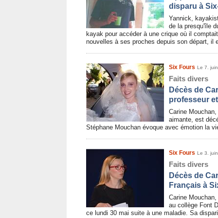
disparu à Si
Yannick, kayakist
de la presqu'île 
kayak pour accéder à une crique où il comptait
nouvelles à ses proches depuis son départ, il 
Six Fours
Le 7. jui
Faits divers
Décès de Car
professeur e
Carine Mouchan, 
aimante, est décé
Stéphane Mouchan évoque avec émotion la v
Six Fours
Le 3. jui
Faits divers
Décès de Car
Français à S
Carine Mouchan, 
au collège Font D
ce lundi 30 mai suite à une maladie. Sa dispari