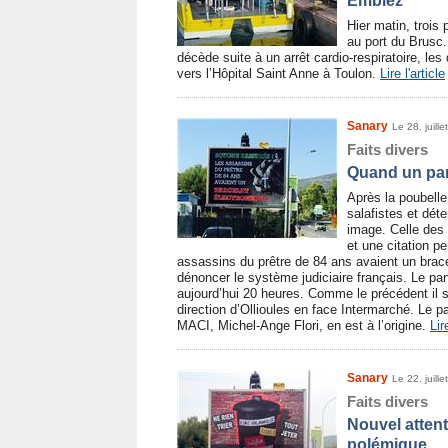
Embiez
Hier matin, trois 
au port du Brusc
décède suite à un arrêt cardio-respiratoire, l
vers l’Hôpital Saint Anne à Toulon.
Lire l'article
Sanary
Le 28. juill
Faits divers
Quand un pan
Après la poubelle
salafistes et dét
image. Celle des
et une citation p
assassins du prêtre de 84 ans avaient un bracel
dénoncer le système judiciaire français. Le pa
aujourd’hui 20 heures. Comme le précédent il s
direction d’Ollioules en face Intermarché. Le pa
MACI, Michel-Ange Flori, en est à l’origine.
Lir
Sanary
Le 22. juill
Faits divers
Nouvel atten
polémique