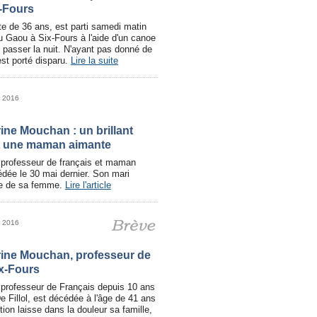
x-Fours
e de 36 ans, est parti samedi matin
du Gaou à Six-Fours à l'aide d'un canoe
 passer la nuit. N'ayant pas donné de
est porté disparu.
Lire la suite
n 2016
ine Mouchan : un brillant
t une maman aimante
professeur de français et maman
dée le 30 mai dernier. Son mari
ie de sa femme.
Lire l'article
n 2016
ine Mouchan, professeur de
ix-Fours
professeur de Français depuis 10 ans
e Fillol, est décédée à l'âge de 41 ans
tion laisse dans la douleur sa famille,