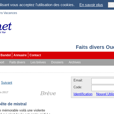
lisant vous acceptez l'utilisation des cookies.
En savoir plus
O
ons Vacances
Faits divers Ou
Bandol
Annuaire
Contact
ort
Faits divers
Les brèves
Dossiers
Archives
Email:
-
Suivant
Code:
rs 2017
Identification
Nouvel Utili
ête de mistral
e mémorable voilà une violente