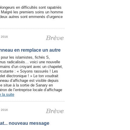
plongeurs en difficultés sont rapatriés
. Malgré les premiers soins un homme
es deux autres sont emmenés d’urgence
et 2016
neau en remplace un autre
 pour les islamistes, fichés S,
enus radicalisés… voici une nouvelle
 mains d’un croyant avec un chapelet,
ercutante : « Soyons rassurés ! Les
et électronique ! » Le ton voudrait
nneau d’affichage est visible depuis
e situe à la sortie de Sanary en
tron de l’entreprise locale d’affichage
e la suite
et 2016
tat... nouveau message