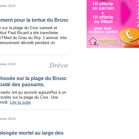
tobre 2016
ement pour la tortue du Brusc
 sur la plage du Cros samedi et
nstitut Paul Ricard a été transférée
TMed du Grau du Roy. L’animal, très
eureusement décédé pendant un
tobre 2016
chouée sur la plage du Brusc
iosité des passants.
ants ont pu assisté aujourd'hui à un
insolite sur la plage du Cros. Une
 midi.
Lire la suite
tobre 2016
plongée mortel au large des