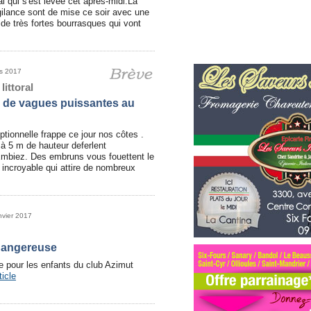
l qui s'est levée cet après-midi.La
gilance sont de mise ce soir avec une
de très fortes bourrasques qui vont
rs 2017
littoral
 de vagues puissantes au
tionnelle frappe ce jour nos côtes .
à 5 m de hauteur deferlent
 Embiez. Des embruns vous fouettent le
 incroyable qui attire de nombreux
nvier 2017
angereuse
e pour les enfants du club Azimut
ticle