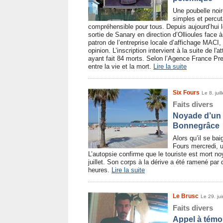
Une poubelle noir
simples et percu
compréhensible pour tous. Depuis aujourd’hui le
sortie de Sanary en direction d’Ollioules face à
patron de l’entreprise locale d’affichage MACI,
opinion. L’inscription intervient à la suite de l'a
ayant fait 84 morts. Selon l’Agence France Pr
entre la vie et la mort.
Lire la suite
Six Fours
Le 8. juil
Faits divers
Noyade d’un 
Bonnegrâce
Alors qu’il se ba
Fours mercredi, 
L’autopsie confirme que le touriste est mort no
juillet. Son corps à la dérive a été ramené par
heures.
Lire la suite
Le Brusc
Le 29. ju
Faits divers
Appel à témoi