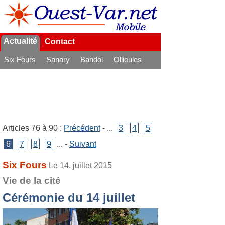
Actualité
Contact
Six Fours
Sanary
Bandol
Ollioules
La Seyne
Articles 76 à 90 :
Précédent
- ...
3
4
5
6
7
8
9
... -
Suivant
Six Fours
Le 14. juillet 2015
Vie de la cité
Cérémonie du 14 juillet