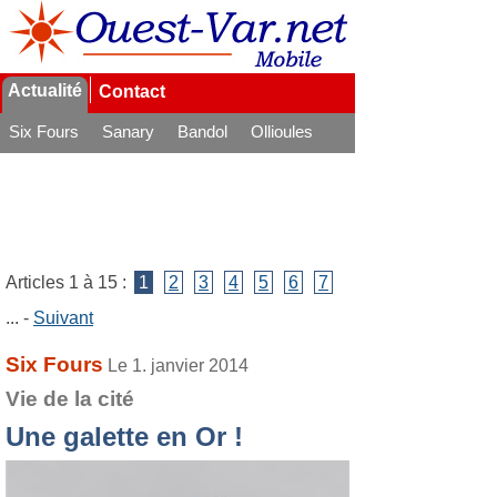
Actualité
Contact
Six Fours
Sanary
Bandol
Ollioules
La Seyne
Articles 1 à 15 :
1
2
3
4
5
6
7
... -
Suivant
Six Fours
Le 1. janvier 2014
Vie de la cité
Une galette en Or !