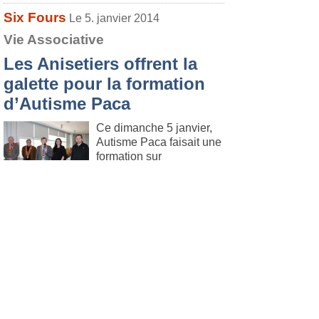
Six Fours
Le 5. janvier 2014
Vie Associative
Les Anisetiers offrent la
galette pour la formation
d’Autisme Paca
Ce dimanche 5 janvier,
Autisme Paca faisait une
formation sur
l’enseignement des
habiletés sociales. La
coupure de 14h00 a été l’occasion de la
galette des rois, offerte par l’ordre
international les Anisetiers de Toulon Port
Royale.
Lire l'article
.
Six Fours
Le 5. janvier 2014
Fait divers