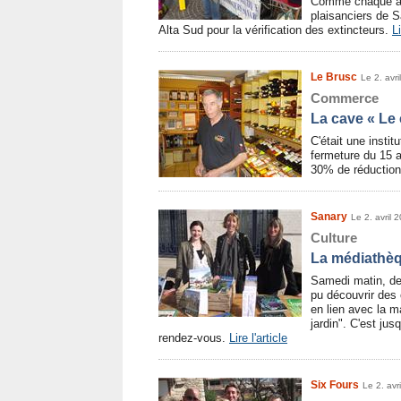
Comme chaque an
plaisanciers de S
Alta Sud pour la vérification des extincteurs.
Li
Le Brusc
Le 2. avri
Commerce
La cave « Le 
C'était une instit
fermeture du 15 
30% de réduction 
Sanary
Le 2. avril 
Culture
La médiathèq
Samedi matin, dev
pu découvrir des 
en lien avec la m
jardin". C'est ju
rendez-vous.
Lire l'article
Six Fours
Le 2. avr