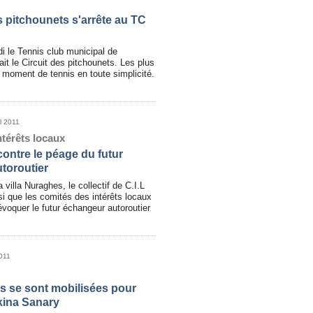
s pitchounets s'arrête au TC
i le Tennis club municipal de
ait le Circuit des pitchounets. Les plus
i moment de tennis en toute simplicité.
il 2011
térêts locaux
contre le péage du futur
toroutier
villa Nuraghes, le collectif de C.I.L
i que les comités des intérêts locaux
 évoquer le futur échangeur autoroutier
2011
s se sont mobilisées pour
kina Sanary