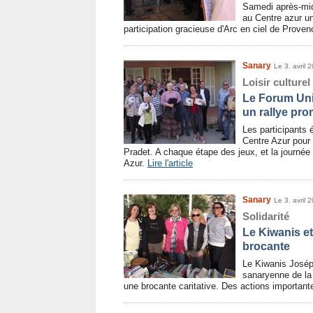
Samedi après-mid
au Centre azur u
participation gracieuse d'Arc en ciel de Prove
Sanary
Le 3. avril 
Loisir culturel
Le Forum Uni
un rallye pr
Les participants 
Centre Azur pour u
Pradet. A chaque étape des jeux, et la journée 
Azur.
Lire l'article
Sanary
Le 3. avril 
Solidarité
Le Kiwanis et
brocante
Le Kiwanis Josép
sanaryenne de la
une brocante caritative. Des actions important