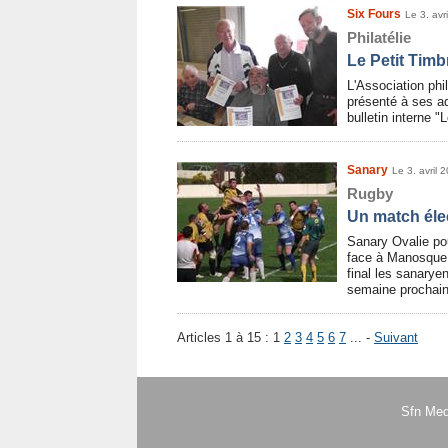
Six Fours
Le 3. avr
Philatélie
Le Petit Timbr
L'Association phi
présenté à ses a
bulletin interne "
Sanary
Le 3. avril 
Rugby
Un match éle
Sanary Ovalie pou
face à Manosque.
final les sanarye
semaine prochain
Articles 1 à 15 :
1
2
3
4
5
6
7
... -
Suivant
Sfn Med