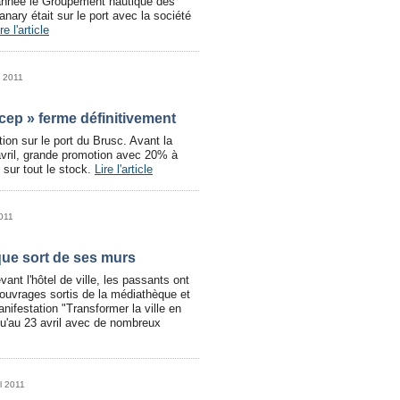
née le Groupement nautique des
anary était sur le port avec la société
re l'article
l 2011
cep » ferme définitivement
ution sur le port du Brusc. Avant la
avril, grande promotion avec 20% à
sur tout le stock.
Lire l'article
2011
ue sort de ses murs
ant l'hôtel de ville, les passants ont
ouvrages sortis de la médiathèque et
anifestation "Transformer la ville en
squ'au 23 avril avec de nombreux
il 2011