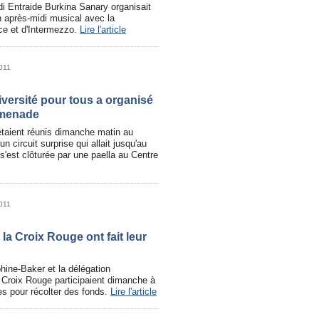
i Entraide Burkina Sanary organisait
n après-midi musical avec la
nce et d'Intermezzo.
Lire l'article
2011
versité pour tous a organisé
omenade
étaient réunis dimanche matin au
n circuit surprise qui allait jusqu'au
s'est clôturée par une paella au Centre
2011
 la Croix Rouge ont fait leur
hine-Baker et la délégation
 Croix Rouge participaient dimanche à
es pour récolter des fonds.
Lire l'article