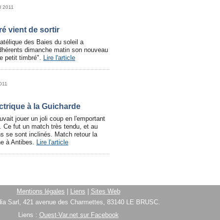
il 2011
é vient de sortir
latélique des Baies du soleil a
dhérents dimanche matin son nouveau
Le petit timbré".
Lire l'article
2011
ctrique à la Guicharde
vait jouer un joli coup en l'emportant
 Ce fut un match très tendu, et au
ns se sont inclinés. Match retour la
e à Antibes.
Lire l'article
Mentions légales
|
Liens
|
Sites Web
ia Sarl, 421 avenue des Charmettes, 83140 LE BRUSC.
Liens :
Ouest-Var.net sur Facebook