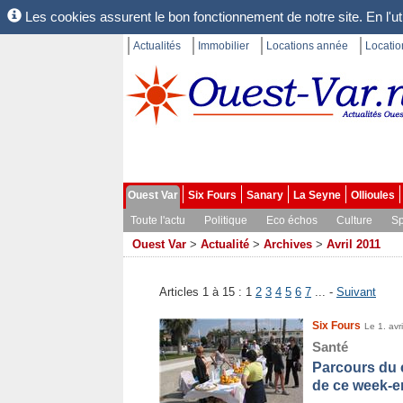
Les cookies assurent le bon fonctionnement de notre site. En l'uti
Actualités
Immobilier
Locations année
Locati
Ouest Var
Six Fours
Sanary
La Seyne
Ollioules
Toute l'actu
Politique
Eco échos
Culture
Sp
Ouest Var
>
Actualité
>
Archives
>
Avril 2011
Articles 1 à 15 :
1
2
3
4
5
6
7
... -
Suivant
Six Fours
Le 1. avr
Santé
Parcours du 
de ce week-