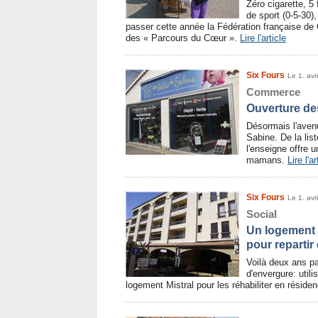
Zéro cigarette, 5 
de sport (0-5-30)
passer cette année la Fédération française de C
des « Parcours du Cœur ».
Lire l'article
Six Fours
Le 1. avr
Commerce
Ouverture de
Désormais l'aven
Sabine. De la lis
l'enseigne offre 
mamans.
Lire l'ar
Six Fours
Le 1. avr
Social
Un logement t
pour repartir 
Voilà deux ans pa
d'envergure: util
logement Mistral pour les réhabiliter en réside