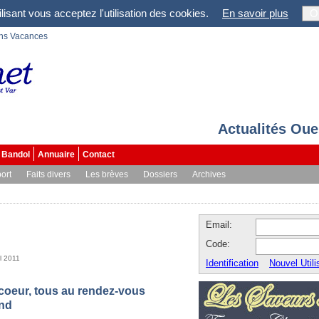
lisant vous acceptez l'utilisation des cookies.
En savoir plus
O
ons Vacances
Actualités Oue
Bandol
Annuaire
Contact
ort
Faits divers
Les brèves
Dossiers
Archives
Email:
Code:
il 2011
Identification
Nouvel Utili
coeur, tous au rendez-vous
end