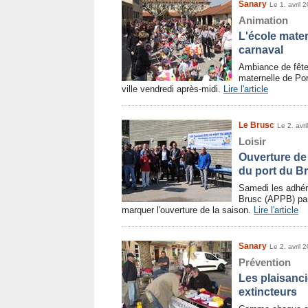
Sanary
Le 1. avril 
Animation
L'école mater
carnaval
Ambiance de fête
maternelle de Port
ville vendredi après-midi.
Lire l'article
Le Brusc
Le 2. avri
Loisir
Ouverture de 
du port du B
Samedi les adhér
Brusc (APPB) part
marquer l'ouverture de la saison.
Lire l'article
Sanary
Le 2. avril 
Prévention
Les plaisancie
extincteurs