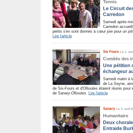
Tennis
Le Circuit de
Carredon
Samedi après-mid
Carredon accueill
petits s'en sont donnés à cœur joie pour un jol
Lire l'article
Six Fours
Le 2. avr
Comités des in
Une pétition 
échangeur au
Samedi matin à la 
de La Seyne, ains
de Six-Fours et d'Ollioules étaient réunis pour
de Sanary-Ollioules.
Lire l'article
Sanary
Le 3. avril 
Humanitaire
Deux chorale
Entraide Bur