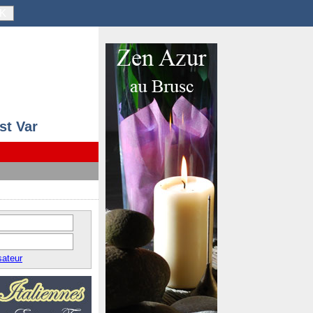
K
st Var
sateur