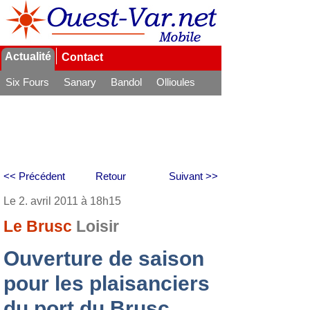
Actualité
Contact
Six Fours
Sanary
Bandol
Ollioules
La Seyne
<< Précédent
Retour
Suivant >>
Le 2. avril 2011 à 18h15
Le Brusc
Loisir
Ouverture de saison
pour les plaisanciers
du port du Brusc