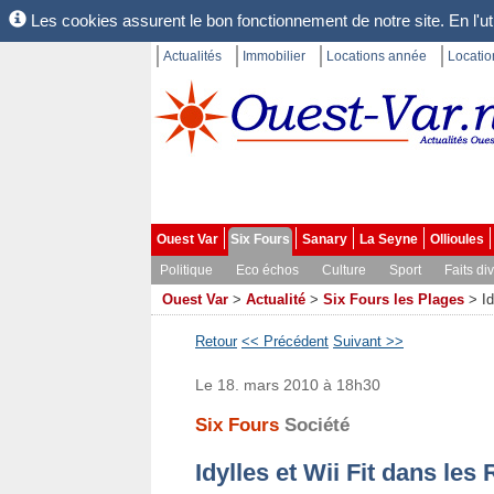
Les cookies assurent le bon fonctionnement de notre site. En l'uti
Actualités
Immobilier
Locations année
Locati
Ouest Var
Six Fours
Sanary
La Seyne
Ollioules
Politique
Eco échos
Culture
Sport
Faits di
Ouest Var
>
Actualité
>
Six Fours les Plages
>
I
Retour
<< Précédent
Suivant >>
Le 18. mars 2010 à 18h30
Six Fours
Société
Idylles et Wii Fit dans les