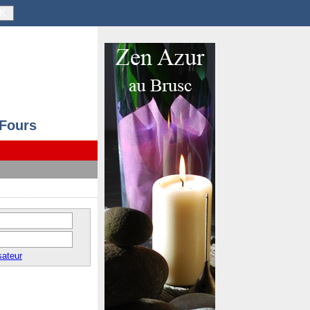
K
 Fours
sateur