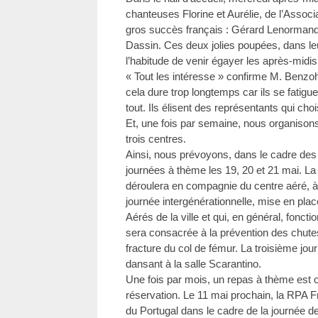
chanteuses Florine et Aurélie, de l’Associ
gros succès français : Gérard Lenormand
Dassin. Ces deux jolies poupées, dans leu
l’habitude de venir égayer les après-midis
« Tout les intéresse » confirme M. Benzohra
cela dure trop longtemps car ils se fatigue
tout. Ils élisent des représentants qui ch
Et, une fois par semaine, nous organiso
trois centres.
Ainsi, nous prévoyons, dans le cadre des jo
journées à thème les 19, 20 et 21 mai. La
déroulera en compagnie du centre aéré, à
journée intergénérationnelle, mise en p
Aérés de la ville et qui, en général, fonct
sera consacrée à la prévention des chutes 
fracture du col de fémur. La troisième jour
dansant à la salle Scarantino.
Une fois par mois, un repas à thème est o
réservation. Le 11 mai prochain, la RPA Fr
du Portugal dans le cadre de la journée 