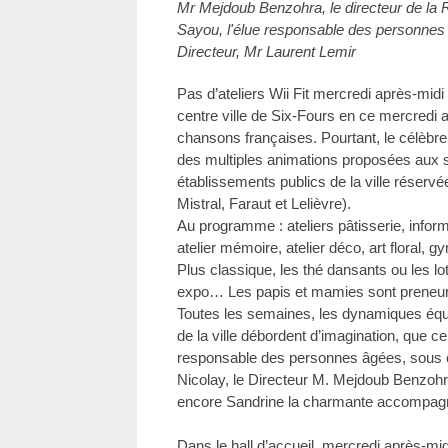
Mr Mejdoub Benzohra, le directeur de la
Sayou, l'élue responsable des personnes âg
Directeur, Mr Laurent Lemir
Pas d’ateliers Wii Fit mercredi après-midi
centre ville de Six-Fours en ce mercredi a
chansons françaises. Pourtant, le célèbre j
des multiples animations proposées aux s
établissements publics de la ville réser
Mistral, Faraut et Lelièvre).
Au programme : ateliers pâtisserie, inform
atelier mémoire, atelier déco, art floral,
Plus classique, les thé dansants ou les lo
expo… Les papis et mamies sont preneur
Toutes les semaines, les dynamiques éq
de la ville débordent d’imagination, que c
responsable des personnes âgées, sous c
Nicolay, le Directeur M. Mejdoub Benzohr
encore Sandrine la charmante accompagn
Dans le hall d’accueil, mercredi après-midi