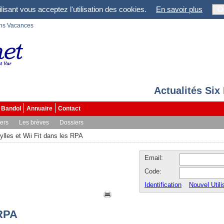
lisant vous acceptez l'utilisation des cookies.
En savoir plus
O
ons Vacances
Actualités Six
Bandol
Annuaire
Contact
vers
Les brèves
Dossiers
dylles et Wii Fit dans les RPA
Email:
Code:
Identification
Nouvel Utili
 RPA