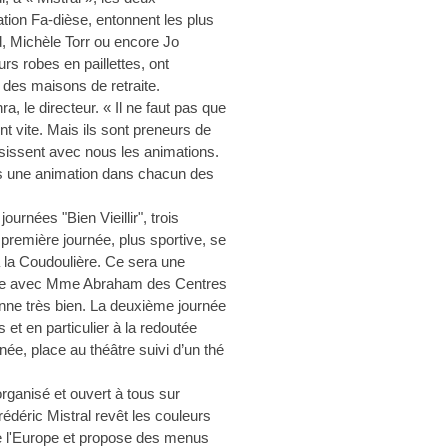
ation Fa-dièse, entonnent les plus
, Michèle Torr ou encore Jo
rs robes en paillettes, ont
 des maisons de retraite.
, le directeur. « Il ne faut pas que
nt vite. Mais ils sont preneurs de
oisissent avec nous les animations.
ns une animation dans chacun des
urnées "Bien Vieillir", trois
 première journée, plus sportive, se
 la Coudoulière. Ce sera une
lace avec Mme Abraham des Centres
ionne très bien. La deuxième journée
et en particulier à la redoutée
née, place au théâtre suivi d’un thé
rganisé et ouvert à tous sur
édéric Mistral revêt les couleurs
de l'Europe et propose des menus