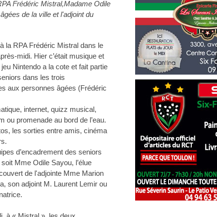
 RPA Frédéric Mistral,Madame Odile
ées de la ville et l'adjoint du
 à la RPA Frédéric Mistral dans le
près-midi. Hier c’était musique et
eu Nintendo a la cote et fait partie
eniors dans les trois
vées aux personnes âgées (Frédéric
atique, internet, quizz musical,
 gym ou promenade au bord de l’eau.
tos, les sorties entre amis, cinéma
s.
uipes d’encadrement des seniors
e soit Mme Odile Sayou, l’élue
ouvert de l'adjointe Mme Marion
a, son adjoint M. Laurent Lemir ou
atrice.
, à « Mistral », les deux