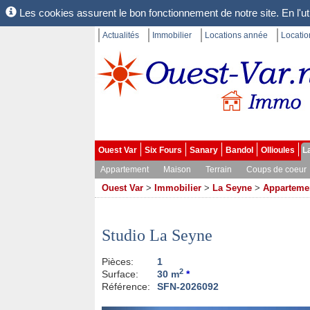
Les cookies assurent le bon fonctionnement de notre site. En l'uti
Actualités
Immobilier
Locations année
Locati
Ouest Var
Six Fours
Sanary
Bandol
Ollioules
L
Appartement
Maison
Terrain
Coups de coeur
Ouest Var
>
Immobilier
>
La Seyne
>
Apparteme
Studio La Seyne
Pièces:
1
2
Surface:
30 m
*
Référence:
SFN-2026092