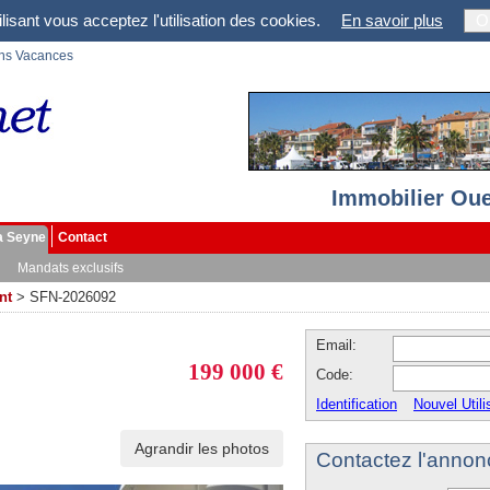
lisant vous acceptez l'utilisation des cookies.
En savoir plus
O
ons Vacances
Immobilier Oue
a Seyne
Contact
Mandats exclusifs
nt
>
SFN-2026092
Email:
199 000 €
Code:
Identification
Nouvel Utili
Agrandir les photos
Contactez l'annon