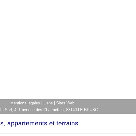
Mentions légales
|
Liens
|
Sites Web
ia Sarl, 421 avenue des Charmettes, 83140 LE BRUSC.
as, appartements et terrains