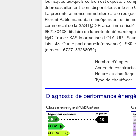
les risques auxquels ce bien est exposé, y compr
débroussaillement, sont disponibles sur le site 
La présente annonce immobilière a été rédigée 
Florent Pablo mandataire indépendant en immobi
commercial de la SAS I@D France immatriculé
952180438, titulaire de la carte de démarchage
I@D France SAS.Informations LOI ALUR : Soum
lots : 48. Quote part annuelle(moyenne) : 980 
(gedeon_6727_33268059)
Nombre d'étages:
Année de constructio
Nature du chauffage:
Type de chauffage:
Diagnostic de performance énergé
Classe énergie
Ga
(kWhEP/m².an)
48