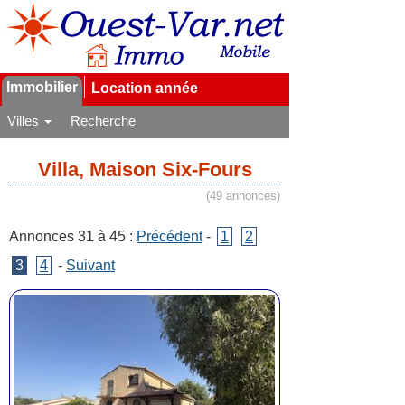
Immobilier
Location année
Villes
Recherche
Villa, Maison Six-Fours
(49 annonces)
Annonces 31 à 45 :
Précédent
-
1
2
3
4
-
Suivant