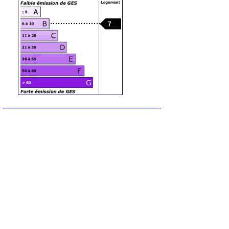
7
Contact
N'oubliez pas de préciser, que vous avez
lu cette annonce sur
Ouest-Var.net
Iad France
Demandez:
Deborah Demaied
Tel :
07 89 50 30 42
Contactez l'annonceur