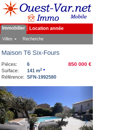
Immobilier
Location année
Villes
Recherche
Maison T6 Six-Fours
850 000 €
Pièces:
6
2
Surface:
141 m
*
Référence:
SFN-1992580