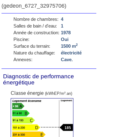
(gedeon_6727_32975706)
Nombre de chambres:
4
Salles de bain / d'eau:
1
Année de construction:
1978
Piscine:
Oui
2
Surface du terrain:
1500 m
Nature du chauffage:
électricité
Annexes:
Cave.
Diagnostic de performance
énergétique
Classe énergie
(kWhEP/m².an)
185