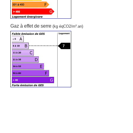
Gaz à effet de serre
(kg éqCO2/m².an)
7
Contact
N'oubliez pas de préciser, que vous avez
lu cette annonce sur
Ouest-Var.net
Iad France