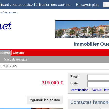
lisant vous acceptez l'utilisation des cookies.
En savoir plus
O
ons Vacances
Immobilier Oue
a Seyne
Contact
Mandats exclusifs
SFN-2059127
Email:
319 000 €
Code:
Identification
Nouvel Utili
Agrandir les photos
Contactez l'annon