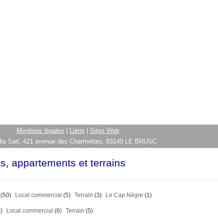
Mentions légales
|
Liens
|
Sites Web
ia Sarl, 421 avenue des Charmettes, 83140 LE BRUSC.
as, appartements et terrains
(50)
Local commercial
(5)
Terrain
(3)
Le Cap Nègre
(1)
)
Local commercial
(6)
Terrain
(5)