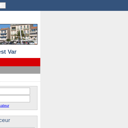
K
st Var
sateur
ceur