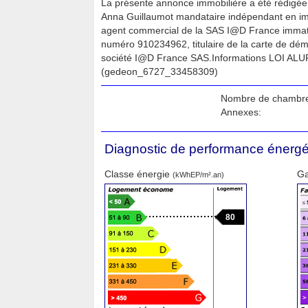
La présente annonce immobilière a été rédigée 
Anna Guillaumot mandataire indépendant en imm
agent commercial de la SAS I@D France immat
numéro 910234962, titulaire de la carte de dé
société I@D France SAS.Informations LOI ALUR
(gedeon_6727_33458309)
Nombre de chambre
Annexes:
Diagnostic de performance énergé
Classe énergie
Ga
(kWhEP/m².an)
80