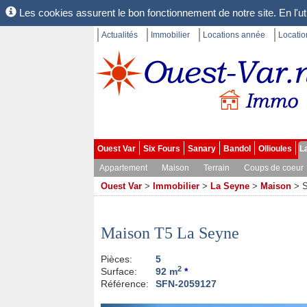
Les cookies assurent le bon fonctionnement de notre site. En l'uti
Actualités
Immobilier
Locations année
Locati
Ouest Var
Six Fours
Sanary
Bandol
Ollioules
L
Appartement
Maison
Terrain
Coups de coeur
Ouest Var
>
Immobilier
>
La Seyne
>
Maison
>
Maison T5 La Seyne
Pièces:
5
2
Surface:
92 m
*
Référence:
SFN-2059127