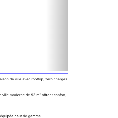
ison de ville avec rooftop, zéro charges
ville moderne de 92 m² offrant confort,
e équipée haut de gamme