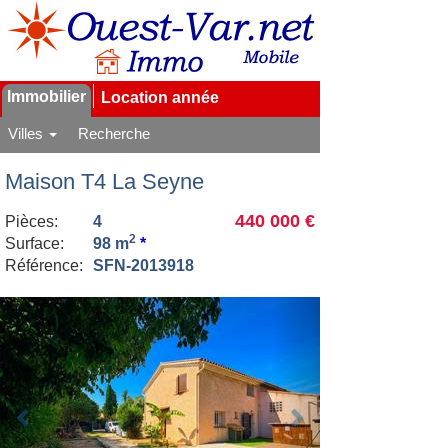
Immobilier
Location année
Villes
Recherche
Maison T4 La Seyne
440 000 €
Pièces:
4
2
Surface:
98 m
*
Référence:
SFN-2013918