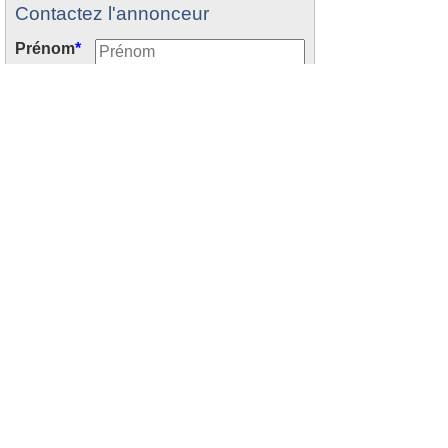
Contactez l'annonceur
Prénom
*
Nom
*
Email
*
Tél.
*
Votre message
*
:
Recevoir les offres similaires par