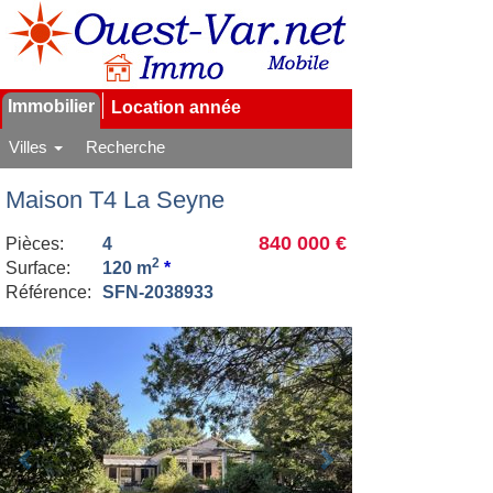
Immobilier
Location année
Villes
Recherche
Maison T4 La Seyne
840 000 €
Pièces:
4
2
Surface:
120 m
*
Référence:
SFN-2038933