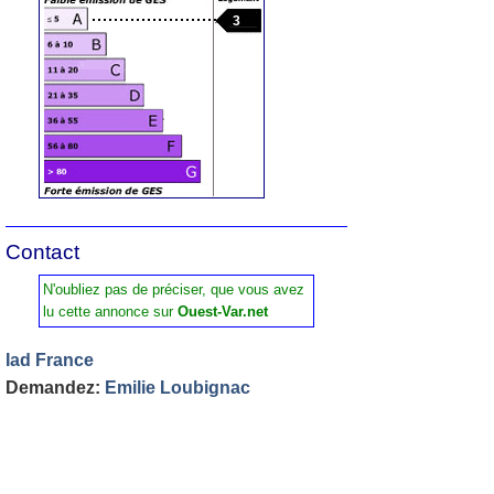
3
Contact
N'oubliez pas de préciser, que vous avez
lu cette annonce sur
Ouest-Var.net
Iad France
Demandez:
Emilie Loubignac
Tel :
06 74 87 39 49
Contactez l'annonceur