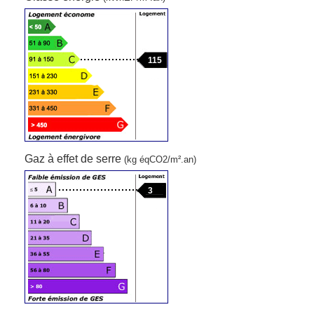
115
Gaz à effet de serre
(kg éqCO2/m².an)
3