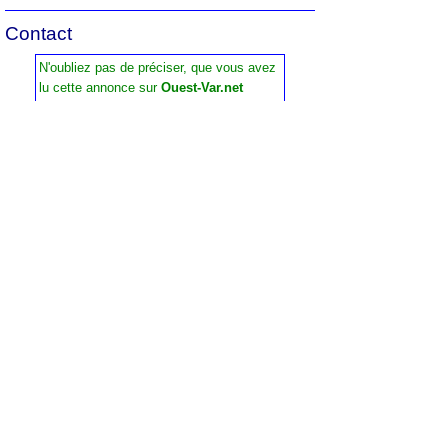
Contact
N'oubliez pas de préciser, que vous avez
lu cette annonce sur
Ouest-Var.net
Iad France
Demandez:
Isabelle Tigien
Tel :
06 86 13 35 98
Contactez l'annonceur
Prénom
*
Nom
*
Email
*
Tél.
*