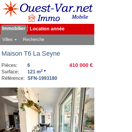
Immobilier
Location année
Villes
Recherche
Maison T6 La Seyne
410 000 €
Pièces:
6
2
Surface:
121 m
*
Référence:
SFN-1993180