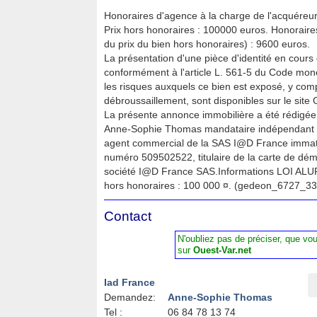
Honoraires d'agence à la charge de l'acquéreur.
Prix hors honoraires : 100000 euros. Honorair
du prix du bien hors honoraires) : 9600 euros.
La présentation d'une pièce d'identité en cours 
conformément à l'article L. 561-5 du Code monét
les risques auxquels ce bien est exposé, y compr
débroussaillement, sont disponibles sur le site 
La présente annonce immobilière a été rédigée 
Anne-Sophie Thomas mandataire indépendant en
agent commercial de la SAS I@D France imma
numéro 509502522, titulaire de la carte de dé
société I@D France SAS.Informations LOI ALUR
hors honoraires : 100 000 ¤. (gedeon_6727_3
Contact
N'oubliez pas de préciser, que vo
sur
Ouest-Var.net
Iad France
Demandez:
Anne-Sophie Thomas
Tel :
06 84 78 13 74