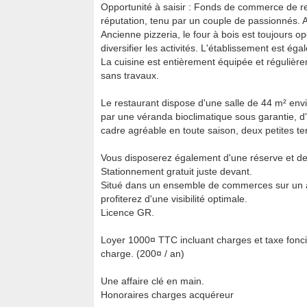
Opportunité à saisir : Fonds de commerce de r
réputation, tenu par un couple de passionnés. A
Ancienne pizzeria, le four à bois est toujours opé
diversifier les activités. L'établissement est ég
La cuisine est entièrement équipée et régulièr
sans travaux.
Le restaurant dispose d'une salle de 44 m² envir
par une véranda bioclimatique sous garantie, d'
cadre agréable en toute saison, deux petites t
Vous disposerez également d'une réserve et de
Stationnement gratuit juste devant.
Situé dans un ensemble de commerces sur un ax
profiterez d'une visibilité optimale.
Licence GR.
Loyer 1000¤ TTC incluant charges et taxe fonc
charge. (200¤ / an)
Une affaire clé en main.
Honoraires charges acquéreur