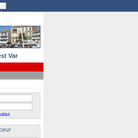
K
st Var
sateur
ceur