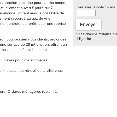
estauration, reconnu pour sa très bonne
Saisissez le code ci-dess
ctuellement ouvert 5 jours sur 7.
rationnel, offrant ainsi la possibilité de
alement raccordé au gaz de ville.
ement entretenue, prête pour une reprise
Envoyer
*
: Les champs marqués d'un
obligatoire.
on pour accueillir vos clients, prolongée
une surface de 28 m² environ, offrant un
errasses complètent l'ensemble.
 3 caves pour vos stockages.
e passant et rénové de la ville, vous
ière. Ordures ménagères restant à