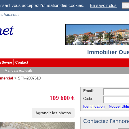
lisant vous acceptez l'utilisation des cookies.
En savoir plus
O
ons Vacances
Immobilier Oue
a Seyne
Contact
Mandats exclusifs
mercial
>
SFN-2007510
Email:
109 600 €
Code:
Identification
Nouvel Utili
Agrandir les photos
Contactez l'annon