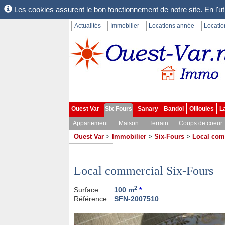
Les cookies assurent le bon fonctionnement de notre site. En l'uti
Actualités
Immobilier
Locations année
Locati
Ouest Var
Six Fours
Sanary
Bandol
Ollioules
L
Appartement
Maison
Terrain
Coups de coeur
Ouest Var
>
Immobilier
>
Six-Fours
>
Local com
Local commercial Six-Fours
2
Surface:
100 m
*
Référence:
SFN-2007510