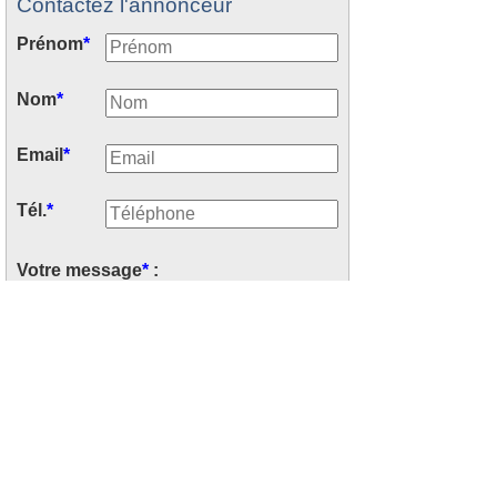
Contactez l'annonceur
Prénom
*
Nom
*
Email
*
Tél.
*
Votre message
*
:
Recevoir les offres similaires par
mails