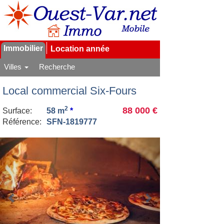
Immobilier
Location année
Villes
Recherche
Local commercial Six-Fours
2
88 000 €
Surface:
58 m
*
Référence:
SFN-1819777